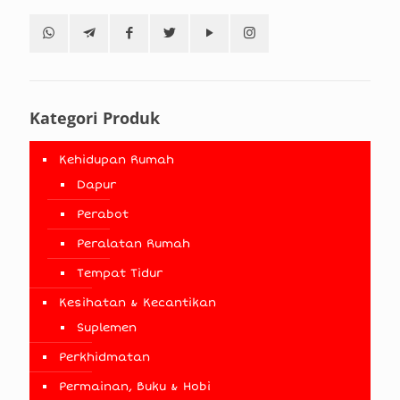
Kategori Produk
Kehidupan Rumah
Dapur
Perabot
Peralatan Rumah
Tempat Tidur
Kesihatan & Kecantikan
Suplemen
Perkhidmatan
Permainan, Buku & Hobi