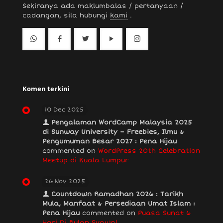
Sekiranya ada maklumbalas / pertanyaan /
cadangan, sila hubungi
kami
.
Komen terkini
10 Dec 2025
Pengalaman WordCamp Malaysia 2025
di Sunway University – Freebies, Ilmu &
Pengumuman Besar 2027 : Pena Hijau
commented on
WordPress 20th Celebration
Meetup di Kuala Lumpur
26 Nov 2025
Countdown Ramadhan 2026 : Tarikh
Mula, Manfaat & Persediaan Umat Islam :
Pena Hijau
commented on
Puasa Sunat 6
Hari Di Bulan Syawal