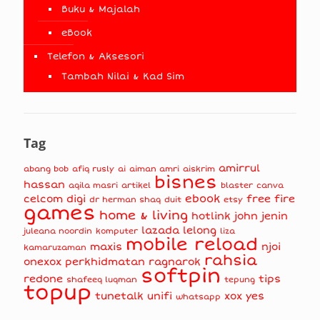
Buku & Majalah
eBook
Telefon & Aksesori
Tambah Nilai & Kad Sim
Tag
amirrul
abang bob
afiq rusly
ai
aiman amri
aiskrim
bisnes
hassan
aqila masri
artikel
blaster
canva
ebook
celcom
digi
free fire
dr herman shaq
duit
etsy
games
home & living
hotlink
john jenin
lazada
lelong
juleana noordin
komputer
liza
mobile reload
maxis
njoi
kamaruzaman
rahsia
onexox
perkhidmatan
ragnarok
softpin
redone
tips
shafeeq luqman
tepung
topup
tunetalk
unifi
xox
yes
whatsapp