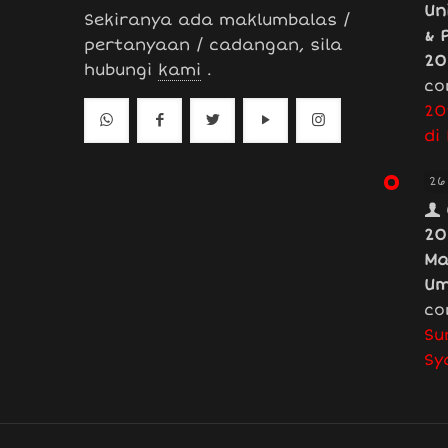
Un
Sekiranya ada maklumbalas /
& 
pertanyaan / cadangan, sila
20
hubungi
kami
.
co
20
di
26
20
Ma
Um
co
Su
Sy