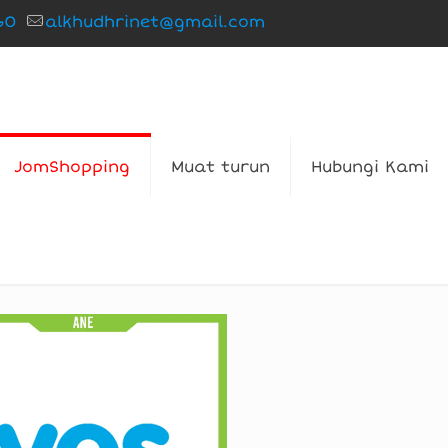
60
alkhudhrinet@gmail.com
JomShopping
Muat turun
Hubungi Kami