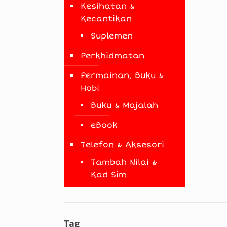
Kesihatan &
Kecantikan
Suplemen
Perkhidmatan
Permainan, Buku &
Hobi
Buku & Majalah
eBook
Telefon & Aksesori
Tambah Nilai &
Kad Sim
Tag