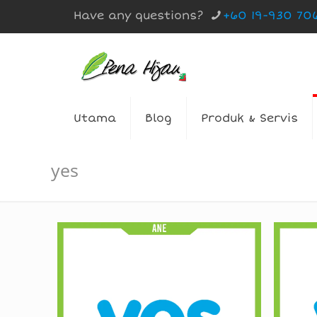
Have any questions?
+60 19-930 70
Utama
Blog
Produk & Servis
yes