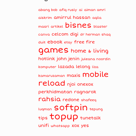
abang bob
afiq rusly
ai
aiman amri
amirrul hassan
aiskrim
aqila
bisnes
masri
artikel
blaster
celcom
digi
canva
dr herman shaq
ebook
free fire
duit
etsy
games
home & living
hotlink
john jenin
juleana noordin
lazada
lelong
komputer
liza
mobile
maxis
kamaruzaman
reload
njoi
onexox
perkhidmatan
ragnarok
rahsia
redone
shafeeq
softpin
luqman
tepung
topup
tips
tunetalk
unifi
xox
yes
whatsapp