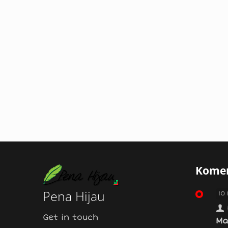
Komen
Pena Hijau
10
Get in touch
Ma