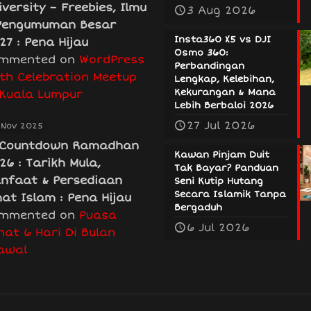
iversity – Freebies, Ilmu
3 Aug 2026
Pengumuman Besar
Insta360 X5 vs DJI
27 : Pena Hijau
Osmo 360:
mmented on
WordPress
Perbandingan
th Celebration Meetup
Lengkap, Kelebihan,
Kekurangan & Mana
 Kuala Lumpur
Lebih Berbaloi 2026
27 Jul 2026
 Nov 2025
Countdown Ramadhan
Kawan Pinjam Duit
26 : Tarikh Mula,
Tak Bayar? Panduan
nfaat & Persediaan
Seni Kutip Hutang
Secara Islamik Tanpa
at Islam : Pena Hijau
Bergaduh
mmented on
Puasa
6 Jul 2026
nat 6 Hari Di Bulan
awal