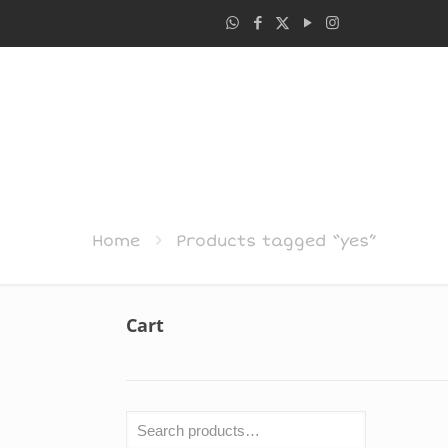
Home
Products tagged “yes”
Cart