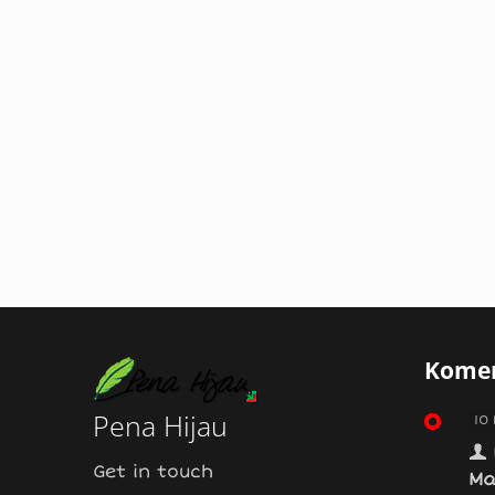
Komen
Pena Hijau
10
Get in touch
Ma