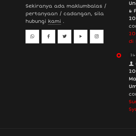
Un
Sekiranya ada maklumbalas /
& 
pertanyaan / cadangan, sila
20
hubungi
kami
.
co
20
di
26
20
Ma
Um
co
Su
Sy