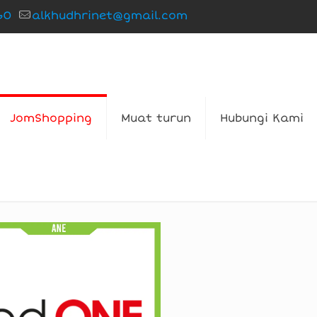
60
alkhudhrinet@gmail.com
JomShopping
Muat turun
Hubungi Kami