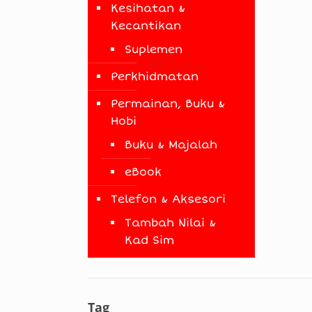
Kesihatan &
Kecantikan
Suplemen
Perkhidmatan
Permainan, Buku &
Hobi
Buku & Majalah
eBook
Telefon & Aksesori
Tambah Nilai &
Kad Sim
Tag