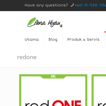
Have any questions?
+60 19-930 70
Utama
Blog
Produk & Servis
redone