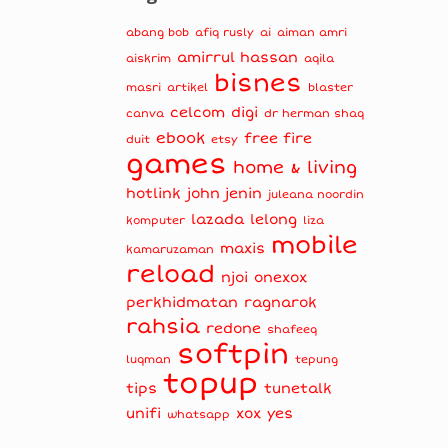
abang bob
afiq rusly
ai
aiman amri
amirrul hassan
aiskrim
aqila
bisnes
masri
artikel
blaster
celcom
digi
canva
dr herman shaq
ebook
free fire
duit
etsy
games
home & living
hotlink
john jenin
juleana noordin
lazada
lelong
komputer
liza
mobile
maxis
kamaruzaman
reload
njoi
onexox
perkhidmatan
ragnarok
rahsia
redone
shafeeq
softpin
luqman
tepung
topup
tips
tunetalk
unifi
xox
yes
whatsapp