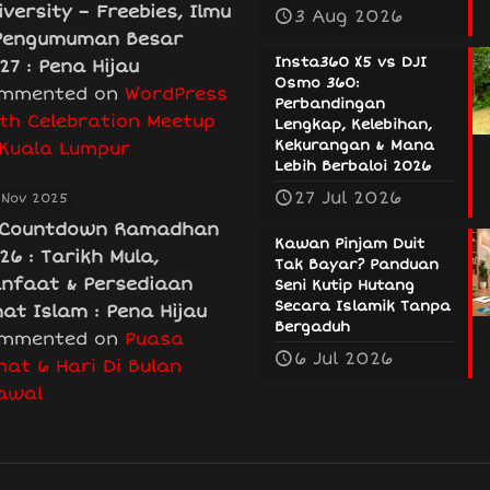
iversity – Freebies, Ilmu
3 Aug 2026
Pengumuman Besar
Insta360 X5 vs DJI
27 : Pena Hijau
Osmo 360:
mmented on
WordPress
Perbandingan
th Celebration Meetup
Lengkap, Kelebihan,
Kekurangan & Mana
 Kuala Lumpur
Lebih Berbaloi 2026
27 Jul 2026
 Nov 2025
Countdown Ramadhan
Kawan Pinjam Duit
26 : Tarikh Mula,
Tak Bayar? Panduan
nfaat & Persediaan
Seni Kutip Hutang
Secara Islamik Tanpa
at Islam : Pena Hijau
Bergaduh
mmented on
Puasa
6 Jul 2026
nat 6 Hari Di Bulan
awal