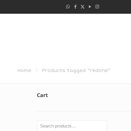
Home
Products tagged “redone”
Cart