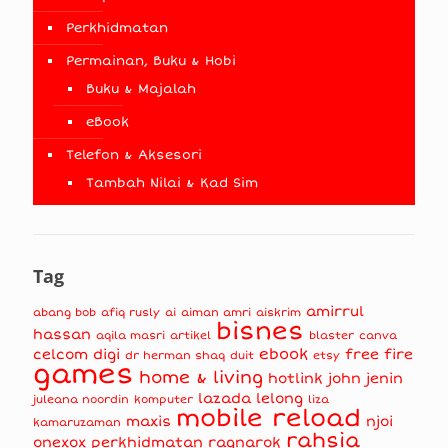
Perkhidmatan
Permainan, Buku & Hobi
Buku & Majalah
eBook
Telefon & Aksesori
Tambah Nilai & Kad Sim
Tag
amirrul
abang bob
afiq rusly
ai
aiman amri
aiskrim
bisnes
hassan
aqila masri
artikel
blaster
canva
ebook
celcom
digi
free fire
dr herman shaq
duit
etsy
games
home & living
hotlink
john jenin
lazada
lelong
juleana noordin
komputer
liza
mobile reload
maxis
njoi
kamaruzaman
rahsia
onexox
perkhidmatan
ragnarok