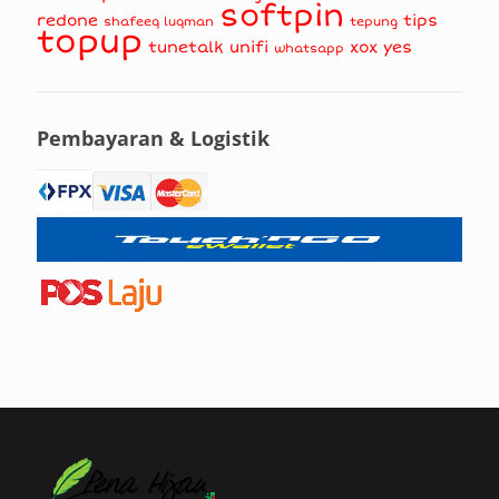
softpin
redone
tips
shafeeq luqman
tepung
topup
tunetalk
unifi
xox
yes
whatsapp
Pembayaran & Logistik