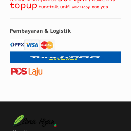
shafeeq luqman
tepung
topup
tunetalk
unifi
xox
yes
whatsapp
Pembayaran & Logistik