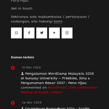
Pena Hijau
Get in touch
Sekiranya ada maklumbalas / pertanyaan /
cadangan, sila hubungi
kami
.
Komen terkini
10 Dec 2025
Pengalaman WordCamp Malaysia 2025
di Sunway University – Freebies, Ilmu &
Pengumuman Besar 2027 : Pena Hijau
commented on
WordPress 20th Celebration
Meetup di Kuala Lumpur
26 Nov 2025
Countdown Ramadhan 2026 : Tarikh