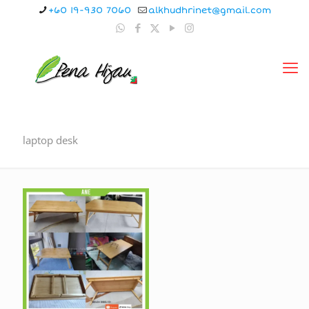
+60 19-930 7060
alkhudhrinet@gmail.com
laptop desk