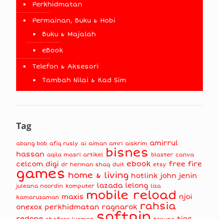
Perkhidmatan
Permainan, Buku & Hobi
Buku & Majalah
eBook
Telefon & Aksesori
Tambah Nilai & Kad Sim
Tag
amirrul
abang bob
afiq rusly
ai
aiman amri
aiskrim
bisnes
hassan
aqila masri
artikel
blaster
canva
ebook
celcom
digi
free fire
dr herman shaq
duit
etsy
games
home & living
hotlink
john jenin
lazada
lelong
juleana noordin
komputer
liza
mobile reload
maxis
njoi
kamaruzaman
rahsia
onexox
perkhidmatan
ragnarok
softpin
redone
tips