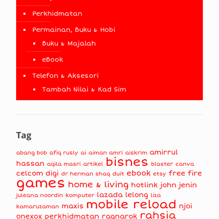
Perkhidmatan
Permainan, Buku & Hobi
Buku & Majalah
eBook
Telefon & Aksesori
Tambah Nilai & Kad Sim
Tag
amirrul
abang bob
afiq rusly
ai
aiman amri
aiskrim
bisnes
hassan
aqila masri
artikel
blaster
canva
ebook
celcom
digi
free fire
dr herman shaq
duit
etsy
games
home & living
hotlink
john jenin
lazada
lelong
juleana noordin
komputer
liza
mobile reload
maxis
njoi
kamaruzaman
rahsia
onexox
perkhidmatan
ragnarok