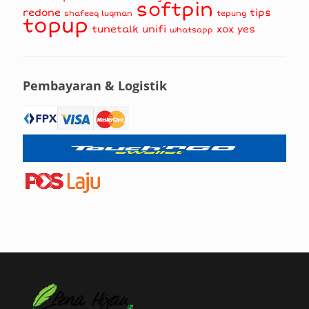
softpin
redone
tips
shafeeq luqman
tepung
topup
tunetalk
unifi
xox
yes
whatsapp
Pembayaran & Logistik