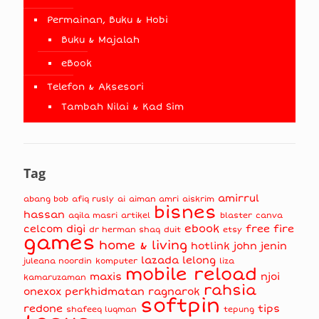
Permainan, Buku & Hobi
Buku & Majalah
eBook
Telefon & Aksesori
Tambah Nilai & Kad Sim
Tag
amirrul
abang bob
afiq rusly
ai
aiman amri
aiskrim
bisnes
hassan
aqila masri
artikel
blaster
canva
ebook
celcom
digi
free fire
dr herman shaq
duit
etsy
games
home & living
hotlink
john jenin
lazada
lelong
juleana noordin
komputer
liza
mobile reload
maxis
njoi
kamaruzaman
rahsia
onexox
perkhidmatan
ragnarok
softpin
redone
tips
shafeeq luqman
tepung