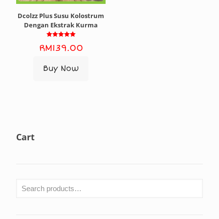
Dcolzz Plus Susu Kolostrum
Dengan Ekstrak Kurma
Rated
RM
139.00
5.00
out of 5
Buy Now
Cart