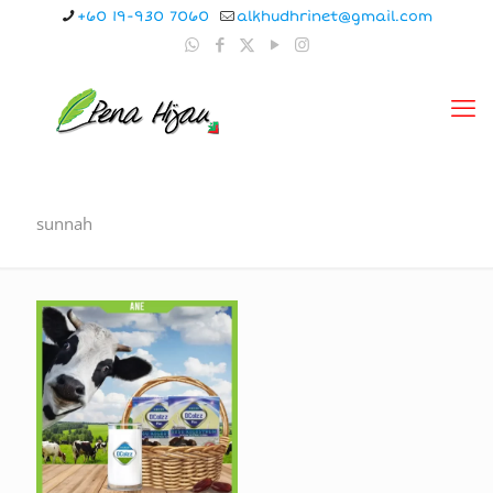
+60 19-930 7060
alkhudhrinet@gmail.com
sunnah