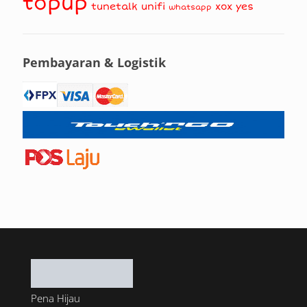
topup
tunetalk
unifi
xox
yes
whatsapp
Pembayaran & Logistik
Pena Hijau