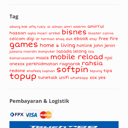
Tag
amirrul
abang bob
afiq rusly
ai
aiman amri
aiskrim
bisnes
hassan
aqila masri
artikel
blaster
canva
ebook
celcom
digi
free fire
dr herman shaq
duit
etsy
games
home & living
hotlink
john jenin
lazada
lelong
juleana noordin
komputer
liza
mobile reload
maxis
njoi
kamaruzaman
rahsia
onexox
perkhidmatan
ragnarok
softpin
redone
tips
shafeeq luqman
tepung
topup
tunetalk
unifi
xox
yes
whatsapp
Pembayaran & Logistik