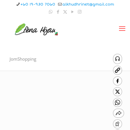
+60 19-930 7060
alkhudhrinet@gmail.com
JomShopping