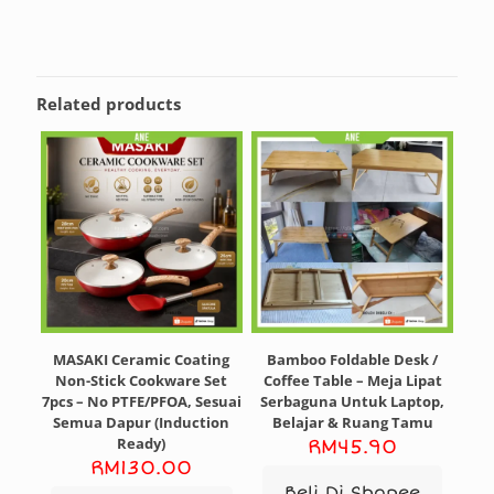
Related products
MASAKI Ceramic Coating
Bamboo Foldable Desk /
Non-Stick Cookware Set
Coffee Table – Meja Lipat
7pcs – No PTFE/PFOA, Sesuai
Serbaguna Untuk Laptop,
Semua Dapur (Induction
Belajar & Ruang Tamu
Ready)
RM
45.90
RM
130.00
Beli Di Shopee