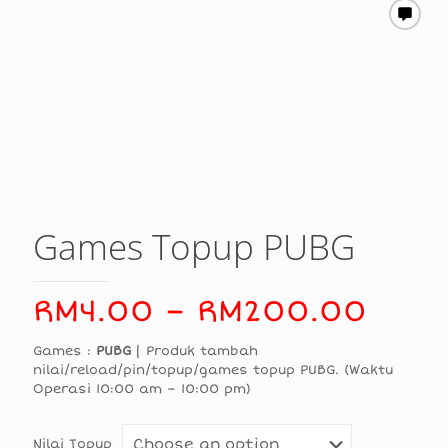
Games Topup PUBG
Pric
RM
4.00
–
RM
200.00
rang
Games :
PUBG
| Produk tambah
RM4.
nilai/reload/pin/topup/games topup PUBG. (Waktu
Operasi 10:00 am – 10:00 pm)
thro
RM2
Nilai Topup