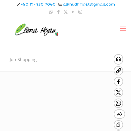
+60 19-930 7060
alkhudhrinet@gmail.com
JomShopping