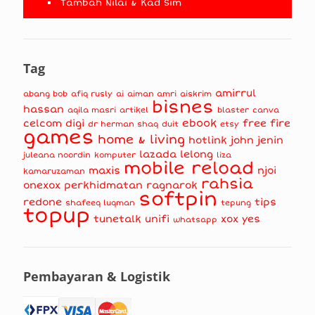
Tambah Nilai & Kad Sim
Tag
amirrul
abang bob
afiq rusly
ai
aiman amri
aiskrim
bisnes
hassan
aqila masri
artikel
blaster
canva
ebook
celcom
digi
free fire
dr herman shaq
duit
etsy
games
home & living
hotlink
john jenin
lazada
lelong
juleana noordin
komputer
liza
mobile reload
maxis
njoi
kamaruzaman
rahsia
onexox
perkhidmatan
ragnarok
softpin
redone
tips
shafeeq luqman
tepung
topup
tunetalk
unifi
xox
yes
whatsapp
Pembayaran & Logistik