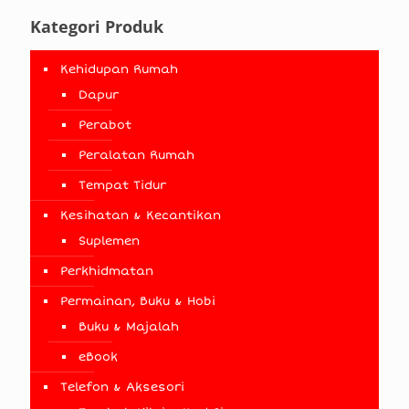
Kategori Produk
Kehidupan Rumah
Dapur
Perabot
Peralatan Rumah
Tempat Tidur
Kesihatan & Kecantikan
Suplemen
Perkhidmatan
Permainan, Buku & Hobi
Buku & Majalah
eBook
Telefon & Aksesori