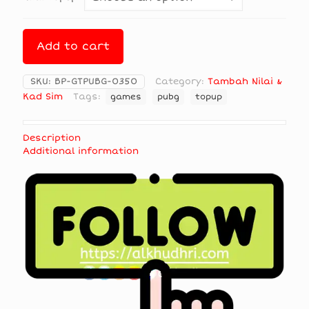
Add to cart
SKU:
BP-GTPUBG-0350
Category:
Tambah Nilai &
Kad Sim
Tags:
games
pubg
topup
Description
Additional information