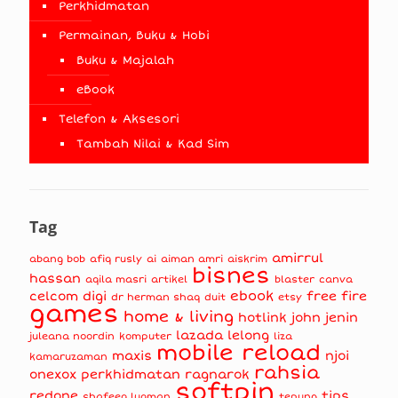
Perkhidmatan
Permainan, Buku & Hobi
Buku & Majalah
eBook
Telefon & Aksesori
Tambah Nilai & Kad Sim
Tag
amirrul
abang bob
afiq rusly
ai
aiman amri
aiskrim
bisnes
hassan
aqila masri
artikel
blaster
canva
ebook
celcom
digi
free fire
dr herman shaq
duit
etsy
games
home & living
hotlink
john jenin
lazada
lelong
juleana noordin
komputer
liza
mobile reload
maxis
njoi
kamaruzaman
rahsia
onexox
perkhidmatan
ragnarok
softpin
redone
tips
shafeeq luqman
tepung