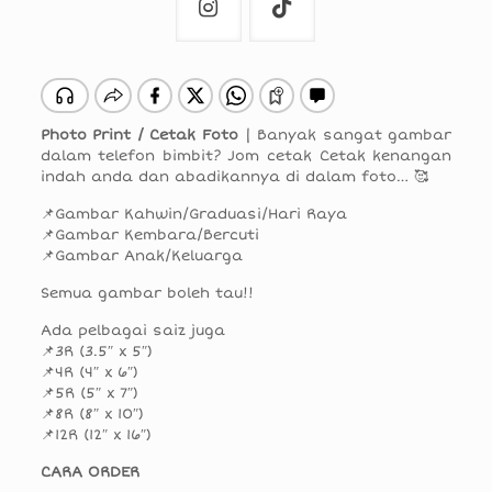
Photo Print / Cetak Foto
| Banyak sangat gambar
dalam telefon bimbit? Jom cetak Cetak kenangan
indah anda dan abadikannya di dalam foto… 🥰
📌Gambar Kahwin/Graduasi/Hari Raya
📌Gambar Kembara/Bercuti
📌Gambar Anak/Keluarga
Semua gambar boleh tau!!
Ada pelbagai saiz juga
📌3R (3.5″ x 5″)
📌4R (4″ x 6″)
📌5R (5″ x 7″)
📌8R (8″ x 10″)
📌12R (12″ x 16″)
CARA ORDER