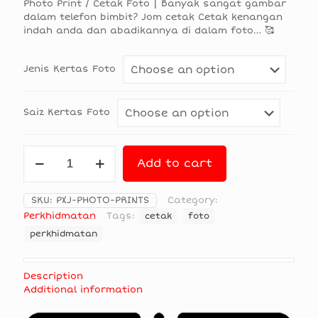
Photo Print / Cetak Foto | Banyak sangat gambar
RM0.7
dalam telefon bimbit? Jom cetak Cetak kenangan
indah anda dan abadikannya di dalam foto… 🥰
throu
RM25.
Jenis Kertas Foto
Saiz Kertas Foto
Photo
Add to cart
Print
quantity
SKU:
PXJ-PHOTO-PRINTS
Category:
Perkhidmatan
Tags:
cetak
foto
perkhidmatan
Description
Additional information