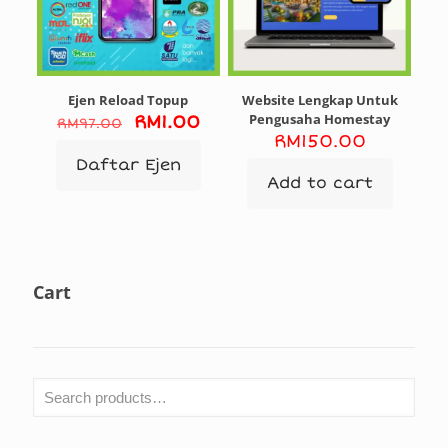
Ejen Reload Topup
Website Lengkap Untuk
Original
Current
Pengusaha Homestay
RM
1.00
RM
97.00
price
price
RM
150.00
was:
is:
Daftar Ejen
RM97.00.
RM1.00.
Add to cart
Cart