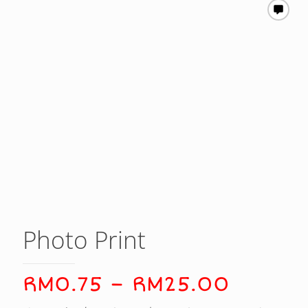
Photo Print
Price
RM
0.75
–
RM
25.00
range: