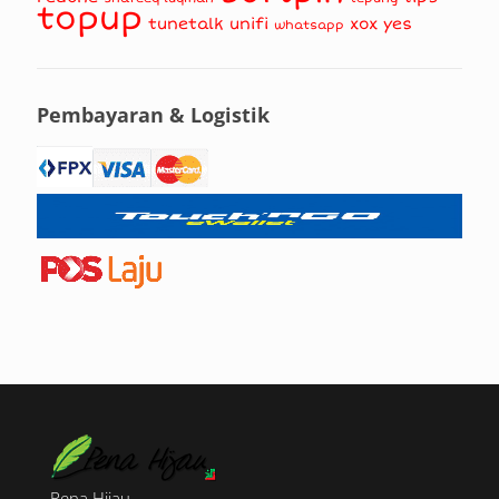
topup
tunetalk
unifi
xox
yes
whatsapp
Pembayaran & Logistik
Pena Hijau