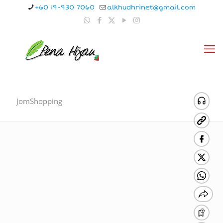
+60 19-930 7060
alkhudhrinet@gmail.com
JomShopping