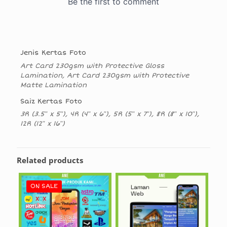
Jenis Kertas Foto
Art Card 230gsm with Protective Gloss
Lamination, Art Card 230gsm with Protective
Matte Lamination
Saiz Kertas Foto
3R (3.5″ x 5″), 4R (4″ x 6″), 5R (5″ x 7″), 8R (8″ x 10″),
12R (12″ x 16″)
Related products
ON SALE