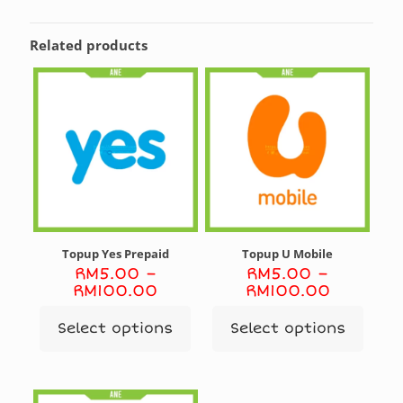
Related products
Topup Yes Prepaid
Topup U Mobile
RM
5.00
–
RM
5.00
–
Price
Price
RM
100.00
RM
100.00
range:
range:
RM5.00
RM5.00
Select options
Select options
This
This
through
through
product
product
RM100.00
RM100.0
has
has
multiple
multiple