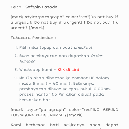
Telco :
Softpin Lazada
[mark style=”paragraph” color=”red”]Do not buy if
u urgent!!! Do not buy if u urgent!!! Do not buy if u
urgent!!![/mark]
Tatacara Pembelian :
Pilih nilai topup dan buat
checkout
Buat pembayaran dan dapatkan
Order
Number
Whatsapp kami –
Klik di sini
No Pin akan dihantar ke nombor HP dalam
masa 5 minit – 60 minit. Sekiranya
pembayaran dibuat selepas pukul 10:00pm,
proses hantar No Pin akan dibuat pada
keesokkan hari.
[mark style=”paragraph” color=”red”]NO REFUND
FOR WRONG PHONE NUMBER.[/mark]
Kami berbesar hati sekiranya anda dapat