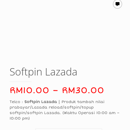
Softpin Lazada
Price
RM
10.00
–
RM
30.00
rang
Telco :
Softpin
Lazada
| Produk tambah nilai
RM10
prabayar/Lazada reload/softpin/topup
softpin/softpin Lazada. (Waktu Operasi 10:00 am –
thro
10:00 pm)
RM30