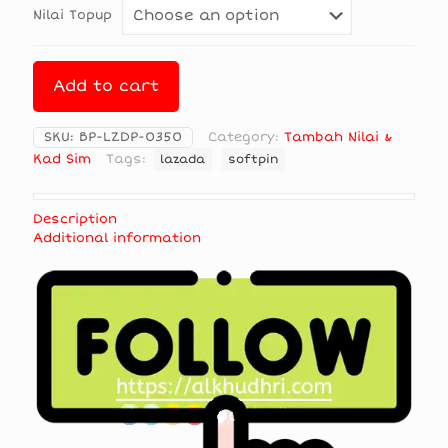
Nilai Topup
Add to cart
SKU:
BP-LZDP-0350
Category:
Tambah Nilai &
Kad Sim
Tags:
lazada
softpin
Description
Additional information