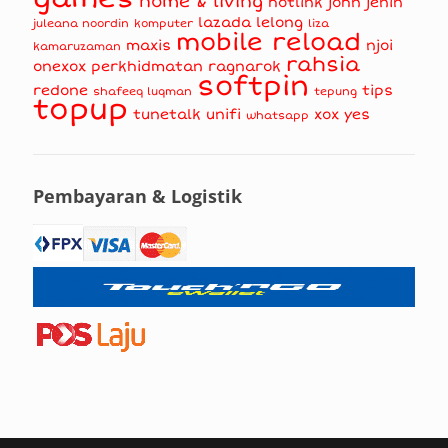
home & living
hotlink
john jenin
lazada
lelong
juleana noordin
komputer
liza
mobile reload
maxis
njoi
kamaruzaman
rahsia
onexox
perkhidmatan
ragnarok
softpin
redone
tips
shafeeq luqman
tepung
topup
tunetalk
unifi
xox
yes
whatsapp
Pembayaran & Logistik