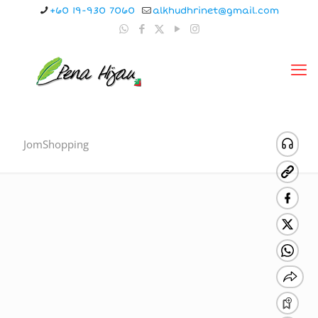
+60 19-930 7060
alkhudhrinet@gmail.com
JomShopping