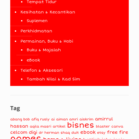
Tempat Tidur
Kesihatan & Kecantikan
Suplemen
Perkhidmatan
Permainan, Buku & Hobi
Buku & Majalah
eBook
Telefon & Aksesori
Tambah Nilai & Kad Sim
Tag
amirrul
abang bob
afiq rusly
ai
aiman amri
aiskrim
bisnes
hassan
aqila masri
artikel
blaster
canva
ebook
celcom
digi
free fire
dr herman shaq
duit
etsy
games