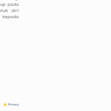
pup pada
tuk diri
p kepada