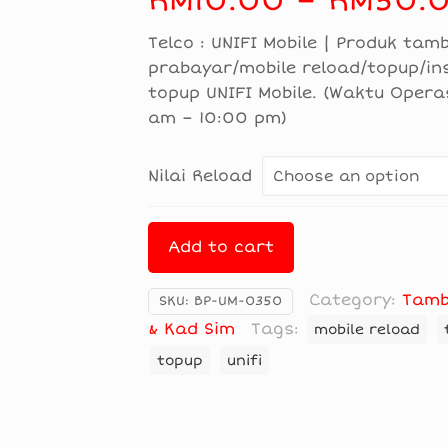
RM
10.00
–
RM
50.
Telco : UNIFI Mobile | Produk tamb
prabayar/mobile reload/topup/in
topup UNIFI Mobile. (Waktu Opera
am – 10:00 pm)
Nilai Reload
Add to cart
Category:
Tamb
SKU:
BP-UM-0350
& Kad Sim
Tags:
mobile reload
topup
unifi