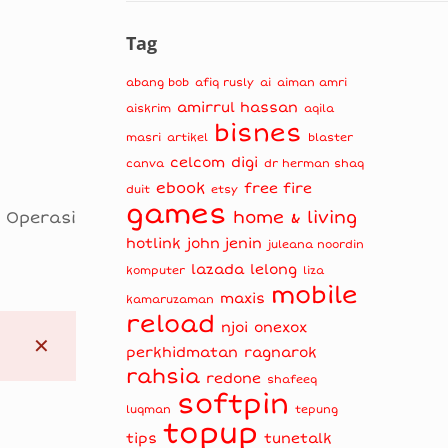
Tag
abang bob
afiq rusly
ai
aiman amri
amirrul hassan
aiskrim
aqila
bisnes
masri
artikel
blaster
celcom
digi
canva
dr herman shaq
ebook
free fire
duit
etsy
games
home & living
 Operasi
hotlink
john jenin
juleana noordin
lazada
lelong
komputer
liza
mobile
maxis
kamaruzaman
reload
njoi
onexox
✕
perkhidmatan
ragnarok
rahsia
redone
shafeeq
softpin
luqman
tepung
topup
tips
tunetalk