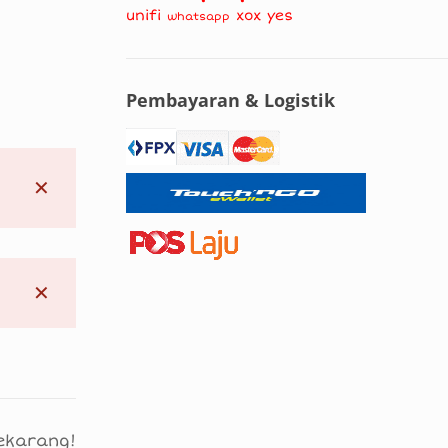
unifi
xox
yes
whatsapp
Pembayaran & Logistik
✕
✕
ekarang!