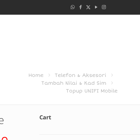
Home
Telefon & Aksesori
Tambah Nilai & Kad Sim
Topup UNIFI Mobile
e
Cart
Price