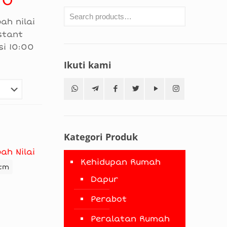
00
range:
ah nilai
RM10.00
stant
through
si 10:00
RM50.00
Ikuti kami
Kategori Produk
ah Nilai
Kehidupan Rumah
tm
Dapur
Perabot
Peralatan Rumah