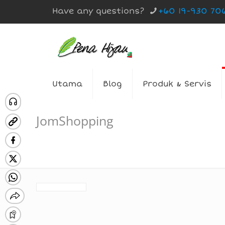
Have any questions?
+60 19-930 70
Utama
Blog
Produk & Servis
JomShopping