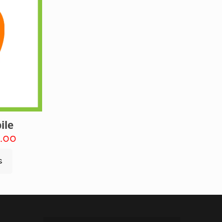
ile
Price
.00
range:
s
RM5.00
through
RM50.00