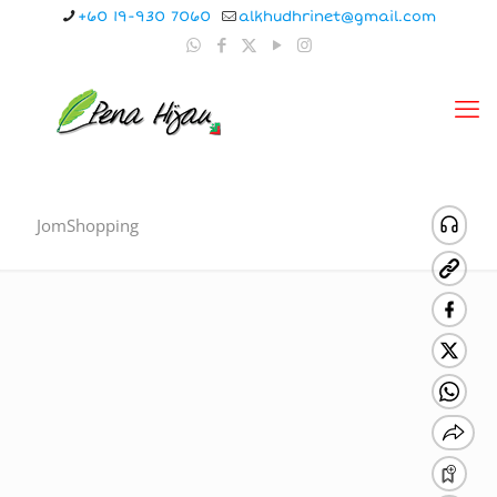
+60 19-930 7060
alkhudhrinet@gmail.com
JomShopping