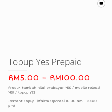
Topup Yes Prepaid
Price
RM
5.00
–
RM
100.00
rang
Produk tambah nilai prabayar YES / mobile reload
RM5.
YES / topup YES.
thro
Instant Topup. (Waktu Operasi 10:00 am – 10:00
RM10
pm)