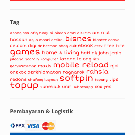
Tag
amirrul
abang bob
afiq rusly
ai
aiman amri
aiskrim
bisnes
hassan
aqila masri
artikel
blaster
canva
ebook
celcom
digi
free fire
dr herman shaq
duit
etsy
games
home & living
hotlink
john jenin
lazada
lelong
juleana noordin
komputer
liza
mobile reload
maxis
njoi
kamaruzaman
rahsia
onexox
perkhidmatan
ragnarok
softpin
redone
tips
shafeeq luqman
tepung
topup
tunetalk
unifi
xox
yes
whatsapp
Pembayaran & Logistik