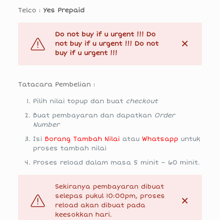
Telco :
Yes Prepaid
Do not buy if u urgent !!! Do
✕
not buy if u urgent !!! Do not
buy if u urgent !!!
Tatacara Pembelian :
Pilih nilai topup dan buat
checkout
Buat pembayaran dan dapatkan
Order
Number
Isi
Borang Tambah Nilai
atau
Whatsapp
untuk
proses tambah nilai
Proses reload dalam masa 5 minit – 60 minit.
Sekiranya pembayaran dibuat
selepas pukul 10:00pm, proses
✕
reload akan dibuat pada
keesokkan hari.