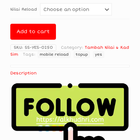
Nilai Reload
Add to cart
SKU:
SS-YES-0250
Category:
Tambah Nilai & Kad
Sim
Tags:
mobile reload
topup
yes
Description