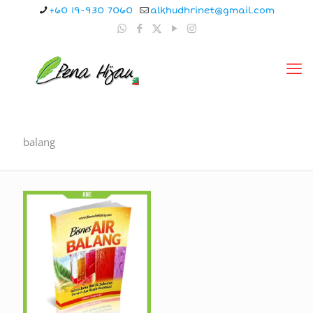
+60 19-930 7060
alkhudhrinet@gmail.com
balang