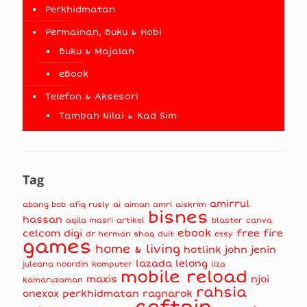
Perkhidmatan
Permainan, Buku & Hobi
Buku & Majalah
eBook
Telefon & Aksesori
Tambah Nilai & Kad Sim
Tag
amirrul
abang bob
afiq rusly
ai
aiman amri
aiskrim
bisnes
hassan
aqila masri
artikel
blaster
canva
ebook
celcom
digi
free fire
dr herman shaq
duit
etsy
games
home & living
hotlink
john jenin
lazada
lelong
juleana noordin
komputer
liza
mobile reload
maxis
njoi
kamaruzaman
rahsia
onexox
perkhidmatan
ragnarok