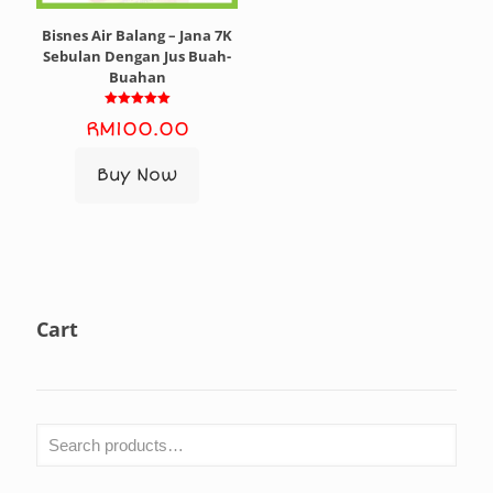
Bisnes Air Balang – Jana 7K
Sebulan Dengan Jus Buah-
Buahan
Rated
RM
100.00
5.00
out of 5
Buy Now
Cart