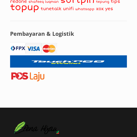
softpin
redone
tips
shafeeq luqman
tepung
topup
tunetalk
unifi
xox
yes
whatsapp
Pembayaran & Logistik