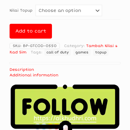
RM1
Nilai Topup
Add to cart
SKU:
BP-GTCOD-0550
Category:
Tambah Nilai &
Kad Sim
Tags:
call of duty
games
topup
Description
Additional information