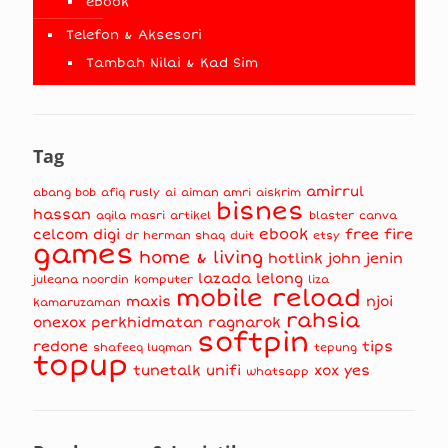
eBook
Telefon & Aksesori
Tambah Nilai & Kad Sim
Tag
amirrul
abang bob
afiq rusly
ai
aiman amri
aiskrim
bisnes
hassan
aqila masri
artikel
blaster
canva
ebook
celcom
digi
free fire
dr herman shaq
duit
etsy
games
home & living
hotlink
john jenin
lazada
lelong
juleana noordin
komputer
liza
mobile reload
maxis
njoi
kamaruzaman
rahsia
onexox
perkhidmatan
ragnarok
softpin
redone
tips
shafeeq luqman
tepung
topup
tunetalk
unifi
xox
yes
whatsapp