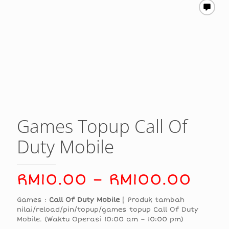
Games Topup Call Of
Duty Mobile
Pric
RM
10.00
–
RM
100.00
rang
Games :
Call Of Duty Mobile
| Produk tambah
RM1
nilai/reload/pin/topup/games topup Call Of Duty
Mobile. (Waktu Operasi 10:00 am – 10:00 pm)
thr