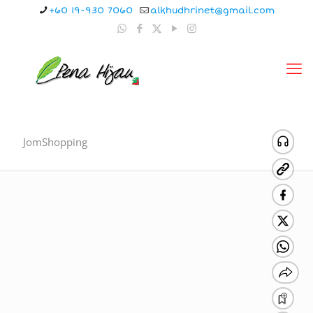
+60 19-930 7060
alkhudhrinet@gmail.com
JomShopping