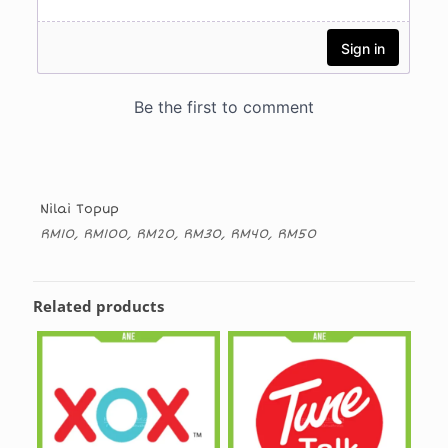
Nilai Topup
RM10, RM100, RM20, RM30, RM40, RM50
Related products