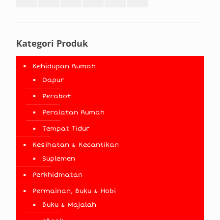
Kategori Produk
Kehidupan Rumah
Dapur
Perabot
Peralatan Rumah
Tempat Tidur
Kesihatan & Kecantikan
Suplemen
Perkhidmatan
Permainan, Buku & Hobi
Buku & Majalah