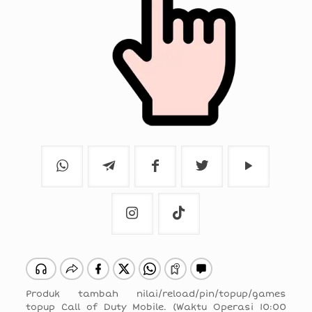
Produk tambah nilai/reload/pin/topup/games
topup Call of Duty Mobile. (Waktu Operasi 10:00