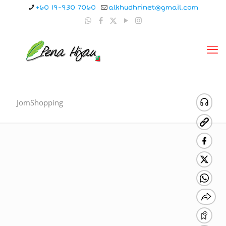
+60 19-930 7060
alkhudhrinet@gmail.com
JomShopping