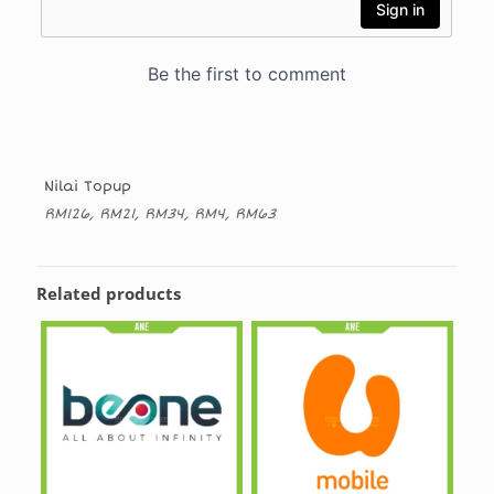
Nilai Topup
RM126, RM21, RM34, RM4, RM63
Related products