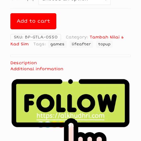
Add to cart
SKU:
BP-GTLA-0550
Category:
Tambah Nilai &
Kad Sim
Tags:
games
lifeafter
topup
Description
Additional information