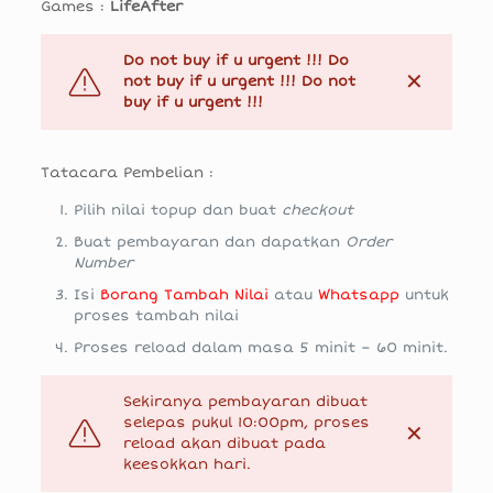
Games :
LifeAfter
Do not buy if u urgent !!! Do
✕
not buy if u urgent !!! Do not
buy if u urgent !!!
Tatacara Pembelian :
Pilih nilai topup dan buat
checkout
Buat pembayaran dan dapatkan
Order
Number
Isi
Borang Tambah Nilai
atau
Whatsapp
untuk
proses tambah nilai
Proses reload dalam masa 5 minit – 60 minit.
Sekiranya pembayaran dibuat
selepas pukul 10:00pm, proses
✕
reload akan dibuat pada
keesokkan hari.