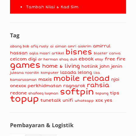
Tambah Nilai & Kad Sim
Tag
amirrul
abang bob
afiq rusly
ai
aiman amri
aiskrim
bisnes
hassan
aqila masri
artikel
blaster
canva
ebook
celcom
digi
free fire
dr herman shaq
duit
etsy
games
home & living
hotlink
john jenin
lazada
lelong
juleana noordin
komputer
liza
mobile reload
maxis
njoi
kamaruzaman
rahsia
onexox
perkhidmatan
ragnarok
softpin
redone
tips
shafeeq luqman
tepung
topup
tunetalk
unifi
xox
yes
whatsapp
Pembayaran & Logistik