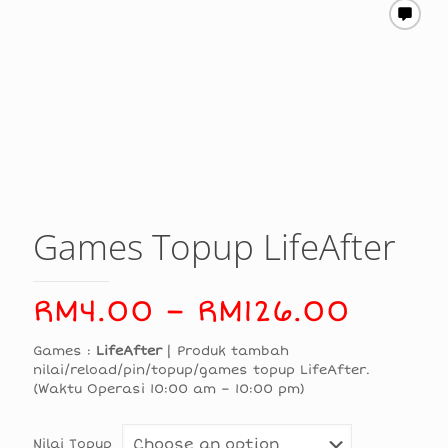
Games Topup LifeAfter
Price
RM
4.00
–
RM
126.00
range
Games :
LifeAfter
| Produk tambah
RM4.
nilai/reload/pin/topup/games topup LifeAfter.
(Waktu Operasi 10:00 am – 10:00 pm)
throu
RM126
Nilai Topup