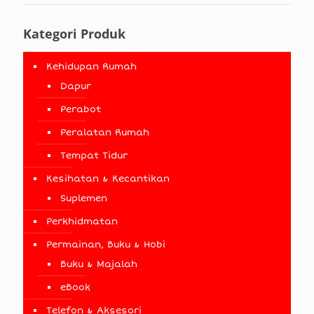
Kategori Produk
Kehidupan Rumah
Dapur
Perabot
Peralatan Rumah
Tempat Tidur
Kesihatan & Kecantikan
Suplemen
Perkhidmatan
Permainan, Buku & Hobi
Buku & Majalah
eBook
Telefon & Aksesori