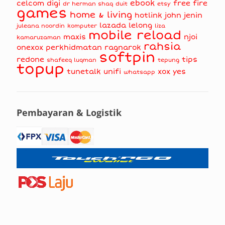
ebook
celcom
digi
free fire
dr herman shaq
duit
etsy
games
home & living
hotlink
john jenin
lazada
lelong
juleana noordin
komputer
liza
mobile reload
maxis
njoi
kamaruzaman
rahsia
onexox
perkhidmatan
ragnarok
softpin
redone
tips
shafeeq luqman
tepung
topup
tunetalk
unifi
xox
yes
whatsapp
Pembayaran & Logistik