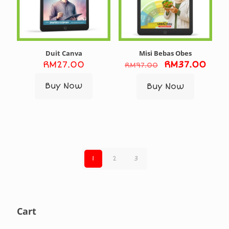
Duit Canva
Misi Bebas Obes
Original
Curr
RM
27.00
RM
37.00
RM
97.00
price
pric
was:
is:
Buy Now
Buy Now
RM97.00.
RM37
1
2
3
Cart