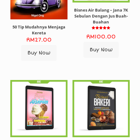
Bisnes Air Balang – Jana 7K
Sebulan Dengan Jus Buah-
Buahan
50 Tip Mudahnya Menjaga
Kereta
Rated
RM
100.00
5.00
RM
27.00
out of 5
Buy Now
Buy Now