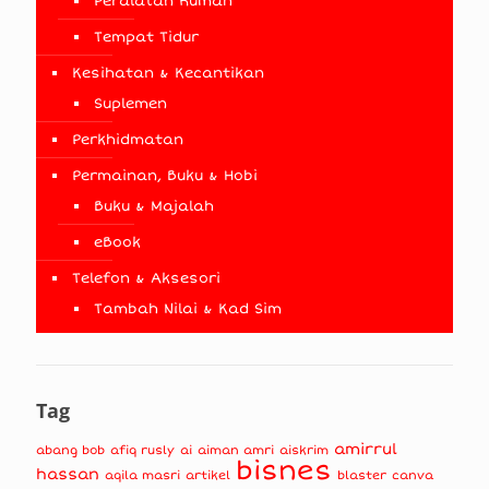
Peralatan Rumah
Tempat Tidur
Kesihatan & Kecantikan
Suplemen
Perkhidmatan
Permainan, Buku & Hobi
Buku & Majalah
eBook
Telefon & Aksesori
Tambah Nilai & Kad Sim
Tag
amirrul
abang bob
afiq rusly
ai
aiman amri
aiskrim
bisnes
hassan
aqila masri
artikel
blaster
canva