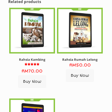
Related products
Rahsia Kambing
Rahsia Rumah Lelong
RM
50.00
Rated
RM
70.00
5.00
out of 5
Buy Now
Buy Now