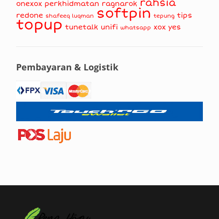
rahsia
onexox
perkhidmatan
ragnarok
softpin
redone
tips
shafeeq luqman
tepung
topup
tunetalk
unifi
xox
yes
whatsapp
Pembayaran & Logistik