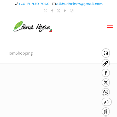
+60 19-930 7060
alkhudhrinet@gmail.com
JomShopping