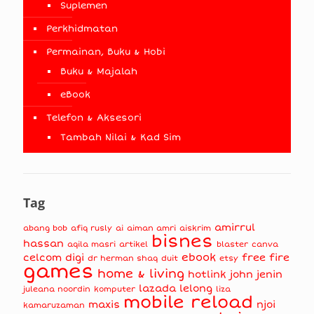
Suplemen
Perkhidmatan
Permainan, Buku & Hobi
Buku & Majalah
eBook
Telefon & Aksesori
Tambah Nilai & Kad Sim
Tag
amirrul
abang bob
afiq rusly
ai
aiman amri
aiskrim
bisnes
hassan
aqila masri
artikel
blaster
canva
ebook
celcom
digi
free fire
dr herman shaq
duit
etsy
games
home & living
hotlink
john jenin
lazada
lelong
juleana noordin
komputer
liza
mobile reload
maxis
njoi
kamaruzaman