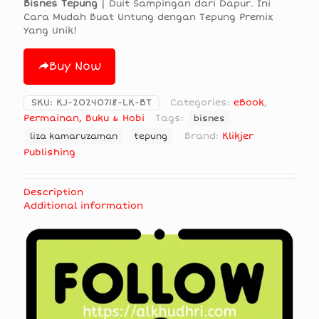
Bisnes Tepung
| Duit Sampingan dari Dapur. Ini
Cara Mudah Buat Untung dengan Tepung Premix
Yang Unik!
Buy Now
SKU:
KJ-20240718-LK-BT
Categories:
eBook
,
Permainan, Buku & Hobi
Tags:
bisnes
Brand:
Klikjer
liza kamaruzaman
tepung
Publishing
Description
Additional information