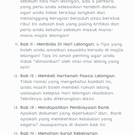
Sebelum tiba hari lelongan, ada 5 perkara
yang perlu anda selesaikan terlebih dahulu
agar anda tidak tersilap langkah dan
menanggung kerugian berpuluh atau beratus
ribu! Ini adalah bab yang paling kritikal dan
perlu anda ketahui sebelum masuk mana-
mana majlis lelongan!
Bab 11 : Membida Di Hari Lelongan
. 6 Tips yang
boleh anda amalkan sewaktu berada di majlis
lelongan! Tips ini amat penting agar anda
tidak “dimainkan” oleh otai-otai lelong yang
lain!
Bab 12 : Membeli Hartanah Pasca Lelongan
.
Tidak ramai yang mengetahui kaedah ini,
anda masih boleh membeli rumah lelong
walaupun selepas hari lelongan diadakan.
Tekniknya ada diterangkan disini.
Bab 13 : Mendapatkan Pembiayaan Bank
.
Apakah dokumen yang diperlukan? dan.. Bank
apakah yang memberikan kelulusan yang
segera? Jawapannya di dalam bab ini.
Bab 14 : Memohon Surat Kebenaran
.