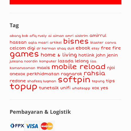
Tag
amirrul
abang bob
afiq rusly
ai
aiman amri
aiskrim
bisnes
hassan
aqila masri
artikel
blaster
canva
ebook
celcom
digi
free fire
dr herman shaq
duit
etsy
games
home & living
hotlink
john jenin
lazada
lelong
juleana noordin
komputer
liza
mobile reload
maxis
njoi
kamaruzaman
rahsia
onexox
perkhidmatan
ragnarok
softpin
redone
tips
shafeeq luqman
tepung
topup
tunetalk
unifi
xox
yes
whatsapp
Pembayaran & Logistik