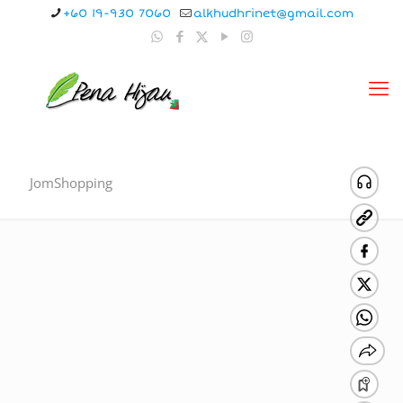
+60 19-930 7060
alkhudhrinet@gmail.com
JomShopping