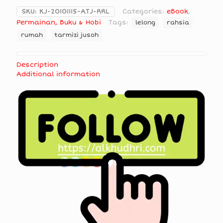
SKU:
KJ-20101115-ATJ-RRL
Categories:
eBook
,
Permainan, Buku & Hobi
Tags:
lelong
rahsia
rumah
tarmizi jusoh
Description
Additional information