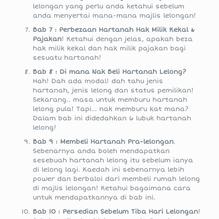
lelongan yang perlu anda ketahui sebelum
anda menyertai mana-mana majlis lelongan!
Bab 7 : Perbezaan Hartanah Hak Milik Kekal &
Pajakan
! Ketahui dengan jelas, apakah beza
hak milik kekal dan hak milik pajakan bagi
sesuatu hartanah!
Bab 8 : Di mana Nak Beli Hartanah Lelong?
Hah! Dah ada modal! dah tahu jenis
hartanah, jenis lelong dan status pemilikan!
Sekarang.. masa untuk memburu hartanah
lelong pula! Tapi… nak memburu kat mana?
Dalam bab ini didedahkan 6 lubuk hartanah
lelong!
Bab 9 : Membeli Hartanah Pra-lelongan
.
Sebenarnya anda boleh mendapatkan
sesebuah hartanah lelong itu sebelum ianya
di lelong lagi. Kaedah ini sebenarnya lebih
power dan berbaloi dari membeli rumah lelong
di majlis lelongan! Ketahui bagaimana cara
untuk mendapatkannya di bab ini.
Bab 10 : Persedian Sebelum Tiba Hari Lelongan
!