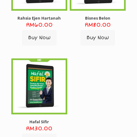
Rahsia Ejen Hartanah
Bisnes Belon
RM
60.00
RM
80.00
Buy Now
Buy Now
Hafal Sifir
RM
30.00