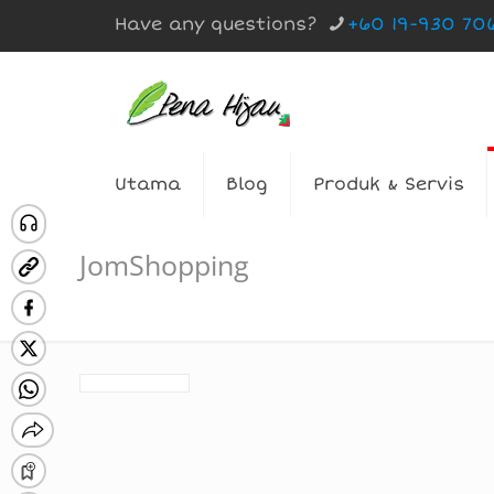
Have any questions?
+60 19-930 70
Utama
Blog
Produk & Servis
JomShopping