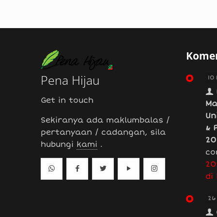
Komen
Pena Hijau
10
Get in touch
Ma
Un
Sekiranya ada maklumbalas /
& 
pertanyaan / cadangan, sila
20
hubungi
kami
.
co
20
di
26