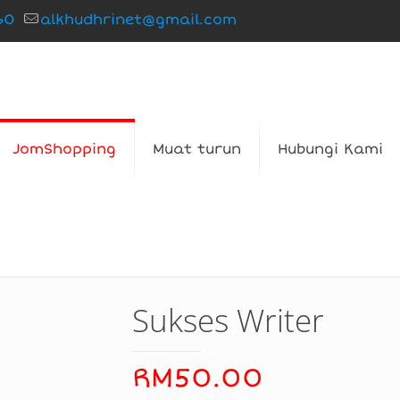
60
alkhudhrinet@gmail.com
JomShopping
Muat turun
Hubungi Kami
Sukses Writer
RM
50.00