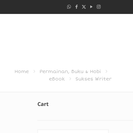
Home
Permainan, Buku & Hobi
eBook
Sukses Writer
Cart