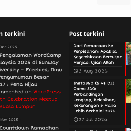
 terkini
Post terkini
Dari Persaraan ke
 Dec 2025
Perpisahan: Apabila
Pengalaman WordCamp
Kegembiraan Bertukar
laysia 2025 di Sunway
Menjadi Ujian Allah
iversity – Freebies, Ilmu
3 Aug 2026
Pengumuman Besar
Insta360 X5 vs DJI
27 : Pena Hijau
Osmo 360:
mmented on
WordPress
Perbandingan
th Celebration Meetup
Lengkap, Kelebihan,
Kekurangan & Mana
 Kuala Lumpur
Lebih Berbaloi 2026
27 Jul 2026
 Nov 2025
Countdown Ramadhan