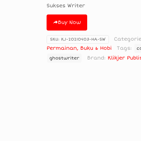
Sukses Writer
Buy Now
Categori
SKU:
KJ-20210403-HA-SW
Permainan, Buku & Hobi
Tags:
c
Brand:
Klikjer Publ
ghostwriter