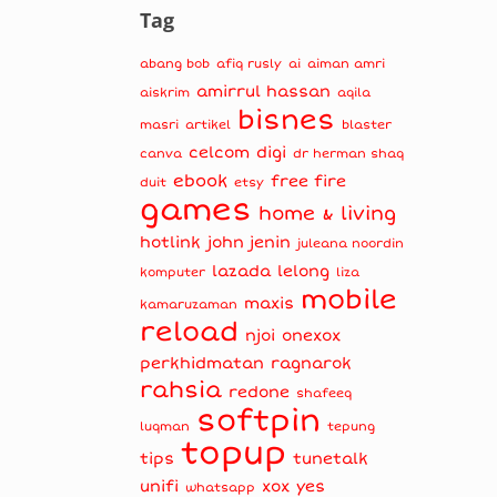
Tag
abang bob
afiq rusly
ai
aiman amri
amirrul hassan
aiskrim
aqila
bisnes
masri
artikel
blaster
celcom
digi
canva
dr herman shaq
ebook
free fire
duit
etsy
games
home & living
hotlink
john jenin
juleana noordin
lazada
lelong
komputer
liza
mobile
maxis
kamaruzaman
reload
njoi
onexox
perkhidmatan
ragnarok
rahsia
redone
shafeeq
softpin
luqman
tepung
topup
tips
tunetalk
unifi
xox
yes
whatsapp