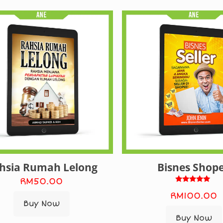
hsia Rumah Lelong
Bisnes Shop
RM
50.00
Rated
RM
100.00
5.00
out of 5
Buy Now
Buy Now