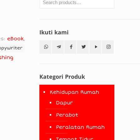
Ikuti kami
es:
eBook
,
opywriter
ishing
Kategori Produk
Kehidupan Rumah
Dapur
Perabot
Peralatan Rumah
Tempat Tidur