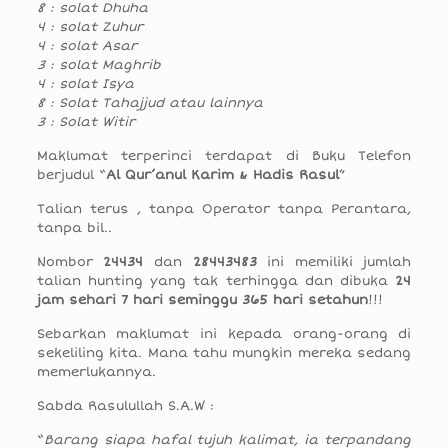
8 : solat Dhuha
4 : solat Zuhur
4 : solat Asar
3 : solat Maghrib
4 : solat Isya
8 : Solat Tahajjud atau lainnya
3 : Solat Witir
Maklumat terperinci terdapat di Buku Telefon
berjudul “
Al Qur’anul Karim & Hadis Rasul
”
Talian terus , tanpa Operator tanpa Perantara,
tanpa bil..
Nombor
24434
dan
28443483
ini memiliki jumlah
talian hunting yang tak terhingga dan dibuka
24
jam sehari 7 hari seminggu 365 hari setahun
!!!
Sebarkan maklumat ini kepada orang-orang di
sekeliling kita. Mana tahu mungkin mereka sedang
memerlukannya.
Sabda Rasulullah S.A.W :
“
Barang siapa hafal tujuh kalimat, ia terpandang