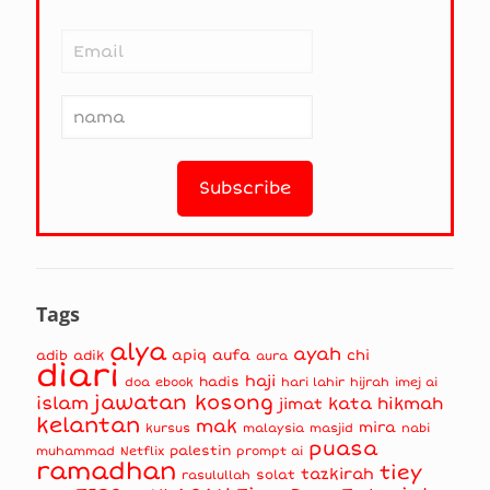
Tags
alya
ayah
apiq
aufa
chi
adib
adik
aura
diari
haji
hadis
doa
ebook
hari lahir
hijrah
imej ai
jawatan kosong
islam
kata hikmah
jimat
kelantan
mak
mira
kursus
masjid
nabi
malaysia
puasa
muhammad
palestin
Netflix
prompt ai
ramadhan
tiey
tazkirah
solat
rasulullah