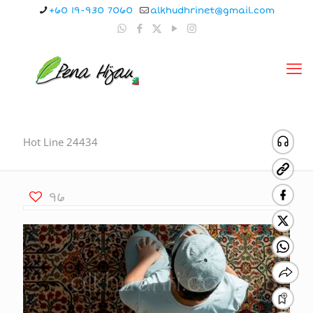
+60 19-930 7060
alkhudhrinet@gmail.com
Hot Line 24434
96