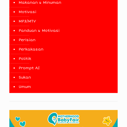
Makanan & Minuman
Motivasi
MP3/MTV
Panduan & Motivasi
Perisian
Perkakasan
Politik
Prompt AI
Sukan
Umum