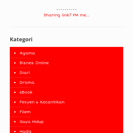
----------
Sharing link? PM me...
Kategori
Agama
Bisnes Online
Diari
Drama
eBook
Fesyen & Kecantikan
Filem
Gaya Hidup
Hadis