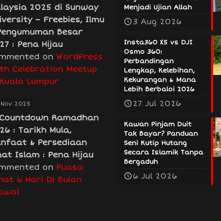
laysia 2025 di Sunway
Menjadi Ujian Allah
iversity – Freebies, Ilmu
3 Aug 2026
Pengumuman Besar
Insta360 X5 vs DJI
27 : Pena Hijau
Osmo 360:
mmented on
WordPress
Perbandingan
th Celebration Meetup
Lengkap, Kelebihan,
Kekurangan & Mana
 Kuala Lumpur
Lebih Berbaloi 2026
27 Jul 2026
 Nov 2025
Countdown Ramadhan
Kawan Pinjam Duit
26 : Tarikh Mula,
Tak Bayar? Panduan
nfaat & Persediaan
Seni Kutip Hutang
Secara Islamik Tanpa
at Islam : Pena Hijau
Bergaduh
mmented on
Puasa
6 Jul 2026
nat 6 Hari Di Bulan
awal