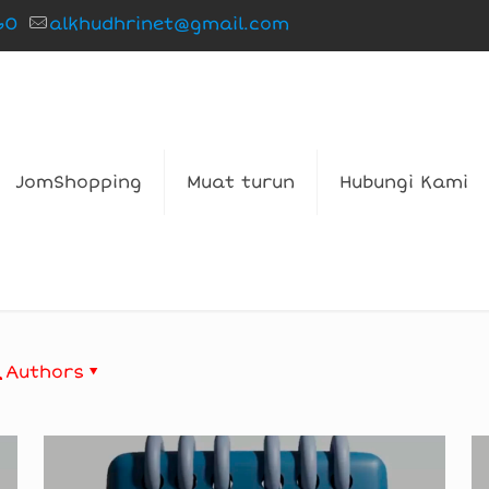
60
alkhudhrinet@gmail.com
JomShopping
Muat turun
Hubungi Kami
Authors