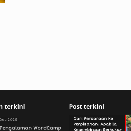
e
 terkini
Post terkini
Dari Persaraan ke
 Dec 2025
Perpisahan: Apabila
Pengalaman WordCamp
Kegembiraan Bertukar