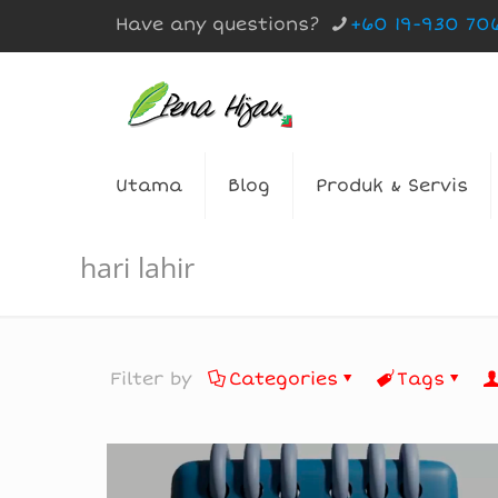
Have any questions?
+60 19-930 70
Utama
Blog
Produk & Servis
hari lahir
Filter by
Categories
Tags