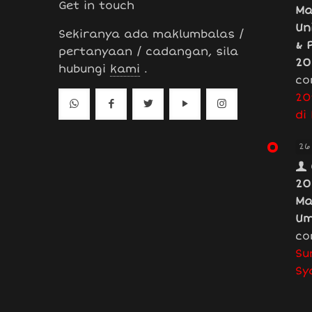
Get in touch
Ma
Un
Sekiranya ada maklumbalas /
& 
pertanyaan / cadangan, sila
20
hubungi
kami
.
co
20
di
26
20
Ma
Um
co
Su
Sy