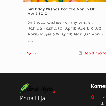
Birthday Wishes For The Month Of
April 2010
Birthday wishes for my prens :
Rahida Fasha (01 April) Abe Nik (02
April) Muyie (04 April) Mas (07 April)
[…]
18
Read mor
Komen
Pena Hijau
10