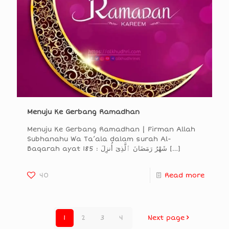
Menuju Ke Gerbang Ramadhan
Menuju Ke Gerbang Ramadhan | Firman Allah
Subhanahu Wa Ta’ala dalam surah Al-
Baqarah ayat 185 : شَهْرُ رَمَضَانَ ٱلَّذِىٓ أُنزِلَ
[…]
40
Read more
1
2
3
4
Next page