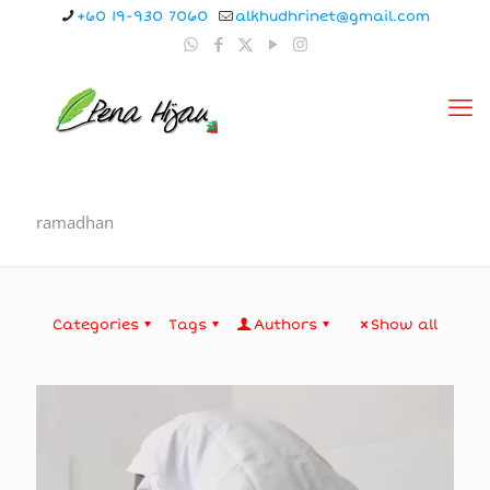
+60 19-930 7060
alkhudhrinet@gmail.com
ramadhan
Categories
Tags
Authors
Show all