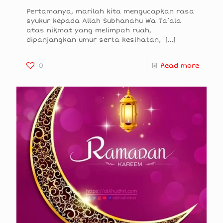
Pertamanya, marilah kita mengucapkan rasa
syukur kepada Allah Subhanahu Wa Ta’ala
atas nikmat yang melimpah ruah,
dipanjangkan umur serta kesihatan,
[…]
0
Read more