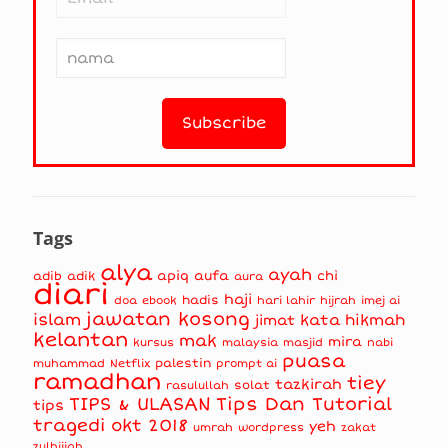
Tags
alya
ayah
apiq
aufa
chi
adib
adik
aura
diari
haji
hadis
doa
ebook
hari lahir
hijrah
imej ai
jawatan kosong
islam
kata hikmah
jimat
kelantan
mak
mira
kursus
masjid
nabi
malaysia
puasa
muhammad
palestin
Netflix
prompt ai
ramadhan
tiey
tazkirah
solat
rasulullah
TIPS & ULASAN
Tips Dan Tutorial
tips
tragedi okt 2018
yeh
umrah
wordpress
zakat
zulhijjah