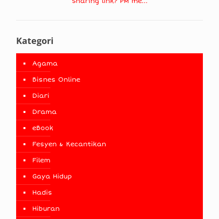
Sharing link? PM me...
Kategori
Agama
Bisnes Online
Diari
Drama
eBook
Fesyen & Kecantikan
Filem
Gaya Hidup
Hadis
Hiburan