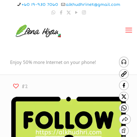
+60 19-930 7060
alkhudhrinet@gmail.com
Enjoy 50% more Internet on your phone!
82