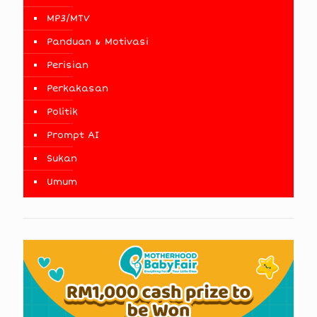
MP3/MTV
Panduan & Motivasi
Perisian
Perkakasan
Politik
Prompt AI
Sukan
Umum