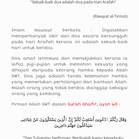
“Sebaik-baik doa adalah doa pada Hari Arafah”
(Riwayat al-Tirmizi)
Imam Nawawi berkata : Digalakkan
memperbanyak zikir dan doa secara bersungguh
pada hari Arafah kerana ini adalah sebaik-baik
hari untuk berdoa.
Doa amat istimewa dan menakjubkan kerana ia
lafaz puji-pujian untuk memohon sesuatu yang
dihajati daripada seorang hamba kepada Allah
SWT. Doa juga adalah tanda kelemahan hamba
yang memerlukan pertolongan dan bantuan Allah.
Malah orang yang tidak berdoa dianggap sebagai
orang yang sombong.
Firman Allah SWT dalam
Surah Ghafir, ayat 60
:
وَقَالَ رَبُّكُمُ ٱدْعُونِىٓ أَسْتَجِبْ لَكُمْ ۚ إِنَّ ٱلَّذِينَ يَسْتَكْبِرُونَ عَنْ عِبَادَتِى
سَيَدْخُلُونَ جَهَنَّمَ دَاخِرِينَ
“Dan Tuhanmu berfirman: Berdoalah kamu kepada-Ku