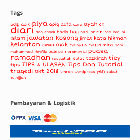
Tags
alya
ayah
apiq
aufa
chi
adib
adik
aura
diari
haji
hadis
doa
ebook
hari lahir
hijrah
imej ai
jawatan kosong
islam
kata hikmah
jimat
kelantan
mak
mira
kursus
masjid
nabi
malaysia
puasa
muhammad
palestin
Netflix
prompt ai
ramadhan
tiey
tazkirah
solat
rasulullah
TIPS & ULASAN
Tips Dan Tutorial
tips
tragedi okt 2018
yeh
umrah
wordpress
zakat
zulhijjah
Pembayaran & Logistik