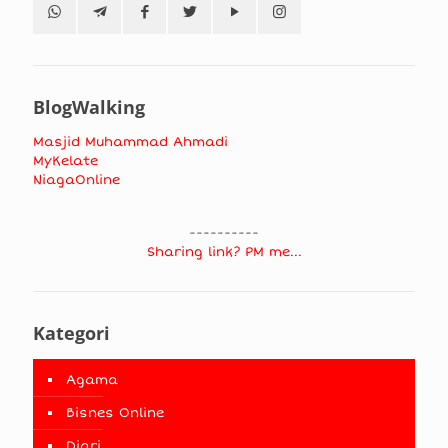
BlogWalking
Masjid Muhammad Ahmadi
MyKelate
NiagaOnline
----------
Sharing link? PM me...
Kategori
Agama
Bisnes Online
Diari