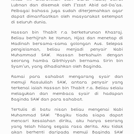
Lubnan dan disemak oleh I’zzat Abid ad-Da’as.
Pelbagai bahasa juga sudah diterjemahkan agar
dapat dimanfaatkan oleh masyarakat setempat
di seluruh dunia.
Hassan bin Thabit r.a berketurunan Khazraj.
Beliau berhijrah ke Yaman, Hijaz dan menetap di
Madinah bersama-sama golongan Aus. Selepas
pengislaman, beliau menjadi penyair Nabi
Muhammad SAW. Hassan berkahwin dengan
seorang hamba Qibthiyyah bernama Sirin bin
Syam’un, yang dihadiahkan oleh Baginda.
Ramai para sahabat mengarang syair dan
memuji Rasulullah SAW, antara penyair yang
terkenal ialah Hassan bin Thabit r.a. Beliau selalu
melagukan dan membaca syair di hadapan
Baginda SAW dan para sahabat.
Tertulis di batu nisan beliau mengenai Nabi
Muhammad SAW: “Bagiku tiada siapa dapat
mencari kesalahan diriku, aku hanya seorang
yang telah hilang segala rasa derita. Aku tidak
akan berhenti daripada memuji Baginda SAW