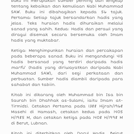
Buku ini merupakan sumber penting dan lengkap
tentang kebaikan dan kemuliaan Nabi Muhammad
SAW. Buku ini dibahagikan kepada 56 tajuk.
Pertama: Setiap tajuk bersandarkan hadis yang
jelas. Teks huraian hadis dihuraikan melalui
sanad yang sahih. Kedua: Hadis dan perawi yang
diragui disemak secara bersemuka oleh Imam
hadis yang muktabar.
Ketiga: Menghimpunkan huraian dan percakapan
pada beberapa sanad. Buku ini mengandungi 415
hadis bersanad yang terdiri daripada hadis
marfu
‘ (hadis yang diriwayatkan daripada Nabi
Muhammad SAW), dari segi perkataan dan
perbuatan. Sumber hadis diambil daripada para
sahabat dan tabiin.
Kitab ini dikarang oleh Muhammad bin Isa bin
Saurah bin Dhahhak as-Sulami, iaitu Imam at-
Tirmidzi. Cetakan Pertama pada 1388 Hijrah/1968
Masehi di Hamash, cetakan kedua pada 1405
H/1985 M, dan cetakan ketiga pada 1408 H/1998 M
di Berut, Lubnan.
Kitab ini diterbitkan oleh Darul Hadis, Beirut