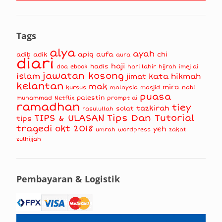
Tags
alya
ayah
apiq
aufa
chi
adib
adik
aura
diari
haji
hadis
doa
ebook
hari lahir
hijrah
imej ai
jawatan kosong
islam
kata hikmah
jimat
kelantan
mak
mira
kursus
masjid
nabi
malaysia
puasa
muhammad
palestin
Netflix
prompt ai
ramadhan
tiey
tazkirah
solat
rasulullah
TIPS & ULASAN
Tips Dan Tutorial
tips
tragedi okt 2018
yeh
umrah
wordpress
zakat
zulhijjah
Pembayaran & Logistik