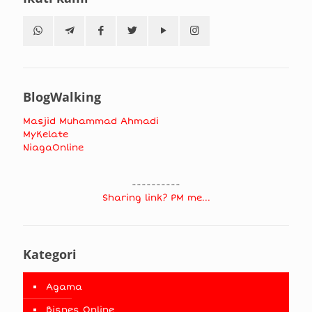
BlogWalking
Masjid Muhammad Ahmadi
MyKelate
NiagaOnline
----------
Sharing link? PM me...
Kategori
Agama
Bisnes Online