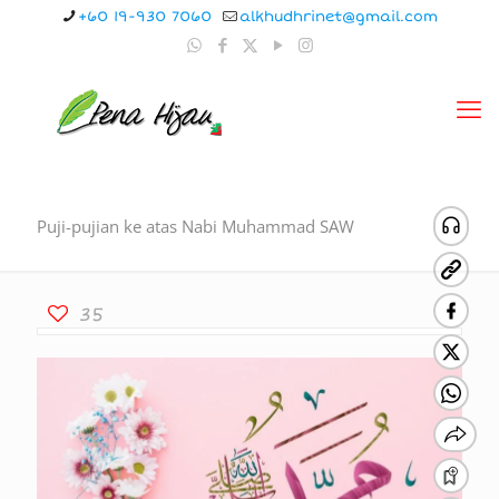
+60 19-930 7060
alkhudhrinet@gmail.com
Puji-pujian ke atas Nabi Muhammad SAW
35