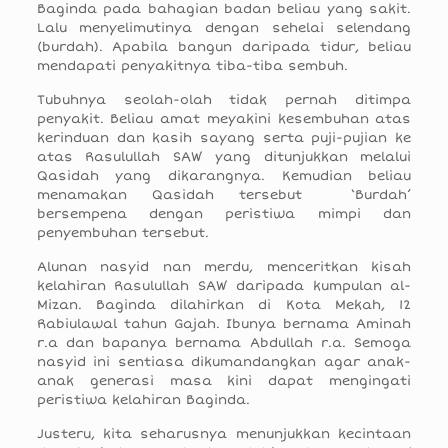
Baginda pada bahagian badan beliau yang sakit.
Lalu menyelimutinya dengan sehelai selendang
(burdah). Apabila bangun daripada tidur, beliau
mendapati penyakitnya tiba-tiba sembuh.
Tubuhnya seolah-olah tidak pernah ditimpa
penyakit. Beliau amat meyakini kesembuhan atas
kerinduan dan kasih sayang serta puji-pujian ke
atas Rasulullah SAW yang ditunjukkan melalui
Qasidah yang dikarangnya. Kemudian beliau
menamakan Qasidah tersebut ‘Burdah’
bersempena dengan peristiwa mimpi dan
penyembuhan tersebut.
Alunan nasyid nan merdu, menceritkan kisah
kelahiran Rasulullah SAW daripada kumpulan al-
Mizan. Baginda dilahirkan di Kota Mekah, 12
Rabiulawal tahun Gajah. Ibunya bernama Aminah
r.a dan bapanya bernama Abdullah r.a. Semoga
nasyid ini sentiasa dikumandangkan agar anak-
anak generasi masa kini dapat mengingati
peristiwa kelahiran Baginda.
Justeru, kita seharusnya menunjukkan kecintaan