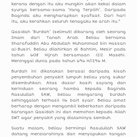
kerana dengan itu aku mungkin akan kekal dalam
syurga bersama-sama ‘Yang Terpilih’. Daripada
Baginda aku mengharapkan syafaat. Dari hari
itu, aku kerahkan seluruh tenagaku ke arah itu.”
Qasidah ‘Burdah’ (selimut) dikarang oleh seorang
Imam dari Tanah Arab. Beliau bernama
Sharafuddin Abu Abdullah Muhammad bin Hassan
al-Busiri. Beliau dilahirkan di Bahtim, Mesir pada
tahun 608 Hijrah bersamaan 1212 Masehi.
Meninggal dunia pada tahun 696 H/1296 M.
Burdah ini dikatakan berasal daripada kisah
penyembuhan penyakit lumpuh beliau yang sukar
disembuhkan. Atas dasar kasih sayang dan
kerinduan seorang hamba kepada Baginda
Rasulullah SAW, beliau mengarang burdah
sehinggalah terhasil 116 bait syair. Beliau amat
berharap dengan mengambil keberkatan daripada
karangan Qasidah ini dan memohon kepada Allah
SWT agar penyakit yang dialaminya sembuh.
Suatu malam, beliau bermimpi Rasulullah SAW
datang menziarahinya dan menyapukan tangan