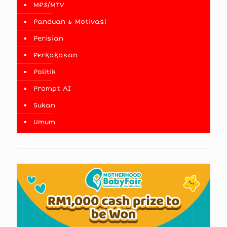
MP3/MTV
Panduan & Motivasi
Perisian
Perkakasan
Politik
Prompt AI
Sukan
Umum