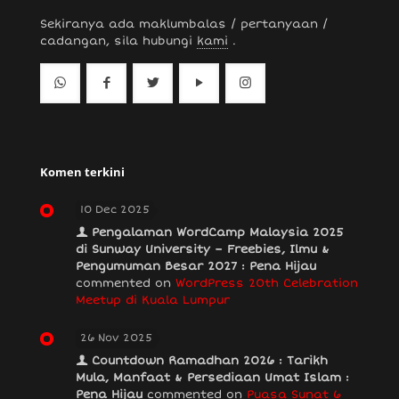
Sekiranya ada maklumbalas / pertanyaan /
cadangan, sila hubungi
kami
.
Komen terkini
10 Dec 2025
Pengalaman WordCamp Malaysia 2025
di Sunway University – Freebies, Ilmu &
Pengumuman Besar 2027 : Pena Hijau
commented on
WordPress 20th Celebration
Meetup di Kuala Lumpur
26 Nov 2025
Countdown Ramadhan 2026 : Tarikh
Mula, Manfaat & Persediaan Umat Islam :
Pena Hijau
commented on
Puasa Sunat 6