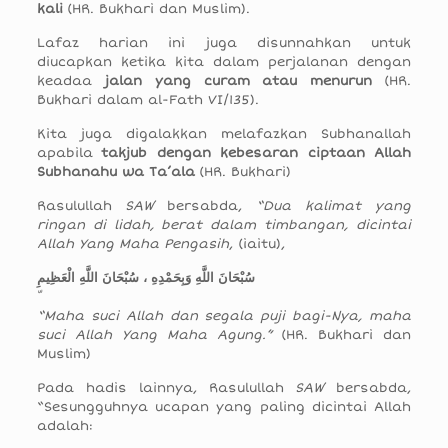
kali
(HR. Bukhari dan Muslim).
Lafaz harian ini juga disunnahkan untuk
diucapkan ketika kita dalam perjalanan dengan
keadaa
jalan yang curam atau menurun
(HR.
Bukhari dalam al-Fath VI/135).
Kita juga digalakkan melafazkan Subhanallah
apabila
takjub dengan kebesaran ciptaan Allah
Subhanahu wa Ta’ala
(HR. Bukhari)
Rasulullah
SAW
bersabda,
“Dua kalimat yang
ringan di lidah, berat dalam timbangan, dicintai
Allah Yang Maha Pengasih
, (iaitu),
سُبْحَانَ اللَّهِ وَبِحَمْدِهِ ، سُبْحَانَ اللَّهِ الْعَظِيمِ
“Maha suci Allah dan segala puji bagi-Nya, maha
suci Allah Yang Maha Agung.”
(HR. Bukhari dan
Muslim)
Pada hadis lainnya, Rasulullah
SAW
bersabda,
“Sesungguhnya ucapan yang paling dicintai Allah
adalah: