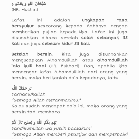
سُبْحَانَ اللهِ وَ بِحَمْدِ هِ
(HR. Muslim)
Lafaz ini adalah
ungkapan rasa
bersyukur
seseorang kepada Rabbnya dengan
memberikan pujian kepada-Nya. Lafaz ini juga
disunahkan dibaca setelah
solat sebanyak 33
kali
dan juga
sebelum tidur 33 kali.
Setelah bersin
, kita juga disunnahkan
mengucapkan Alhamdulillah atau
alhamdulillah
‘ala kulli haal
(HR. Bukhari). Dan, apabila kita
mendengar lafaz Alhamdulillah dari orang yang
bersin, maka berikanlah do’a kepadanya, iaitu
يَر حَمُكَ اللّه
Yarhamukallah
“Semoga Allah merahmatimu.”
Kalau sudah mendapat do’a ini, maka orang yang
bersin tadi membaca
يَهْدِ يكُمُ اللّهُ و يُصلح بَالَ كُمْ
Yahdikumullah wa yuslih baalakum’
“Semoga Allah memberi petunjuk dan memperbaiki