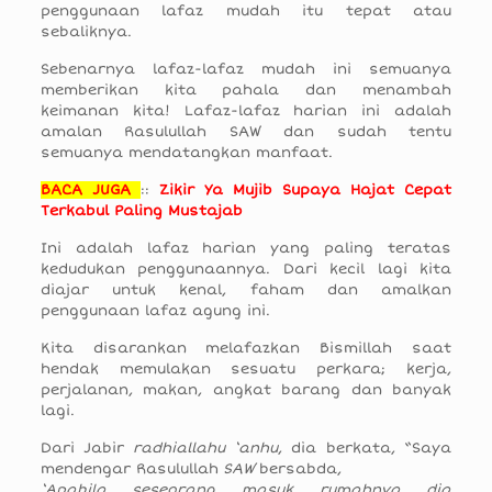
penggunaan lafaz mudah itu tepat atau
sebaliknya.
Sebenarnya lafaz-lafaz mudah ini semuanya
memberikan kita pahala dan menambah
keimanan kita! Lafaz-lafaz harian ini adalah
amalan Rasulullah SAW dan sudah tentu
semuanya mendatangkan manfaat.
BACA JUGA
::
Zikir Ya Mujib Supaya Hajat Cepat
Terkabul Paling Mustajab
Ini adalah lafaz harian yang paling teratas
kedudukan penggunaannya. Dari kecil lagi kita
diajar untuk kenal, faham dan amalkan
penggunaan lafaz agung ini.
Kita disarankan melafazkan Bismillah saat
hendak memulakan sesuatu perkara; kerja,
perjalanan, makan, angkat barang dan banyak
lagi.
Dari Jabir
radhiallahu ‘anhu
, dia berkata, “Saya
mendengar Rasulullah
SAW
bersabda,
‘Apabila seseorang masuk rumahnya dia