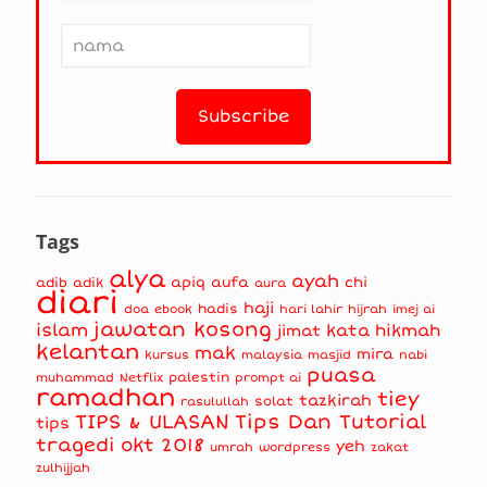
Tags
alya
ayah
apiq
aufa
chi
adib
adik
aura
diari
haji
hadis
doa
ebook
hari lahir
hijrah
imej ai
jawatan kosong
islam
kata hikmah
jimat
kelantan
mak
mira
kursus
masjid
nabi
malaysia
puasa
muhammad
palestin
Netflix
prompt ai
ramadhan
tiey
tazkirah
solat
rasulullah
TIPS & ULASAN
Tips Dan Tutorial
tips
tragedi okt 2018
yeh
umrah
wordpress
zakat
zulhijjah