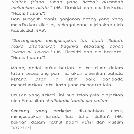
Illallah
(tiada Tuhan yang berhak disembah
melainkan Allah).
”
(HR. Tirmidzi dan dia berkata,
“Hadis hasan.”)
Dan sungguh manis ganjaran orang yang yang
melafazkan zikir ini, sebagaimana dijelaskan oleh
Rasululllah SAW.
“Barangsiapa mengucapkan laa ilaah illallah,
maka ditanamkan baginya sebatang pohon
kurma di syurga.”
(HR. Tirmidzi dan dia berkata,
“Hadis hasan.”)
Malah, andai lafaz harian ini terkeluar dalam
latah seseorang pun , ia akan diberikan pahala
kerana latah ini lebih baik daripada
mengeluarkan kata-kata yang mengarut lain.
Urusan yang sekecil ini pun telah pula diajarkan
oleh Rasulullah
shallallahu ‘alaihi wa sallam
.
Seorang yang terkejut
disunahkan untuk
mengucapkan lafadz ‘laa ilaha illallah’. (HR.
Bukhari dalam Fathul Baari VI/181 dan Muslim
IV/22208)