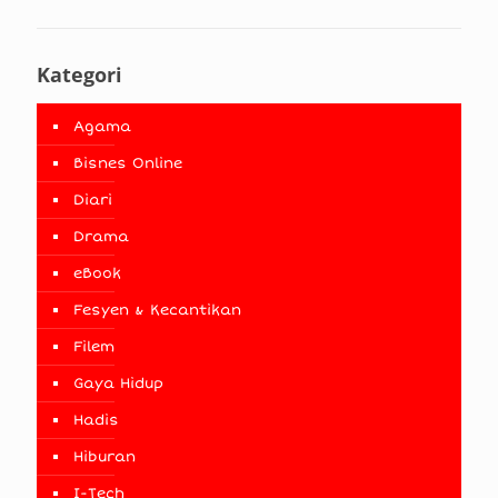
Kategori
Agama
Bisnes Online
Diari
Drama
eBook
Fesyen & Kecantikan
Filem
Gaya Hidup
Hadis
Hiburan
I-Tech