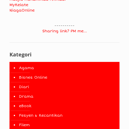
MyKelate
NiagaOnline
----------
Sharing link? PM me...
Kategori
Agama
Bisnes Online
Diari
Drama
eBook
Fesyen & Kecantikan
Filem