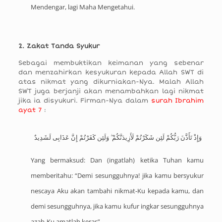
Mendengar, lagi Maha Mengetahui.
2. Zakat Tanda Syukur
Sebagai membuktikan keimanan yang sebenar
dan menzahirkan kesyukuran kepada Allah SWT di
atas nikmat yang dikurniakan-Nya. Malah Allah
SWT juga berjanji akan menambahkan lagi nikmat
jika ia disyukuri. Firman-Nya dalam
surah Ibrahim
ayat 7
:
وَإِذْ تَأَذَّنَ رَبُّكُمْ لَئِن شَكَرْتُمْ لَأَزِيدَنَّكُمْ ۖ وَلَئِن كَفَرْتُمْ إِنَّ عَذَابِى لَشَدِيدٌ
Yang bermaksud: Dan (ingatlah) ketika Tuhan kamu
memberitahu: “Demi sesungguhnya! jika kamu bersyukur
nescaya Aku akan tambahi nikmat-Ku kepada kamu, dan
demi sesungguhnya, jika kamu kufur ingkar sesungguhnya
azab-Ku amatlah keras”.