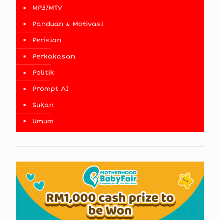
MP3/MTV
Panduan & Motivasi
Perisian
Perkakasan
Politik
Prompt AI
Sukan
Umum