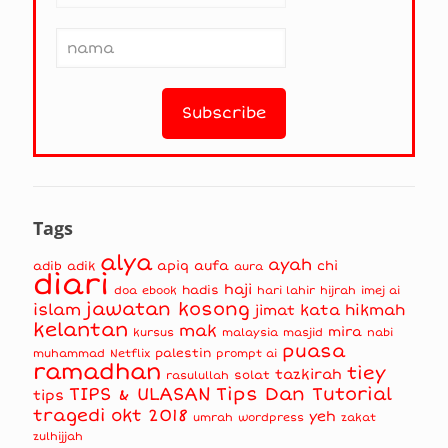
Tags
alya
ayah
apiq
aufa
chi
adib
adik
aura
diari
haji
hadis
doa
ebook
hari lahir
hijrah
imej ai
jawatan kosong
islam
kata hikmah
jimat
kelantan
mak
mira
kursus
masjid
nabi
malaysia
puasa
muhammad
palestin
Netflix
prompt ai
ramadhan
tiey
tazkirah
solat
rasulullah
TIPS & ULASAN
Tips Dan Tutorial
tips
tragedi okt 2018
yeh
umrah
wordpress
zakat
zulhijjah