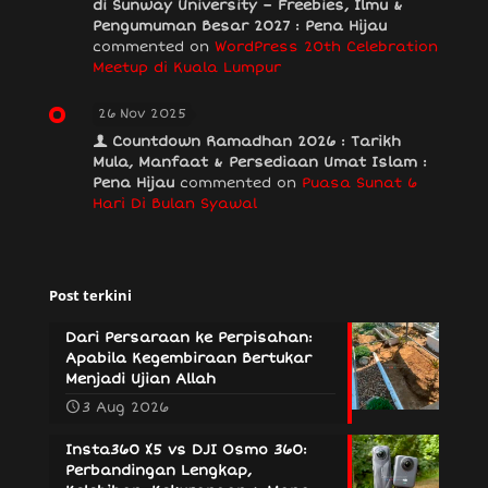
di Sunway University – Freebies, Ilmu &
Pengumuman Besar 2027 : Pena Hijau
commented on
WordPress 20th Celebration
Meetup di Kuala Lumpur
26 Nov 2025
Countdown Ramadhan 2026 : Tarikh
Mula, Manfaat & Persediaan Umat Islam :
Pena Hijau
commented on
Puasa Sunat 6
Hari Di Bulan Syawal
Post terkini
Dari Persaraan ke Perpisahan:
Apabila Kegembiraan Bertukar
Menjadi Ujian Allah
3 Aug 2026
Insta360 X5 vs DJI Osmo 360:
Perbandingan Lengkap,