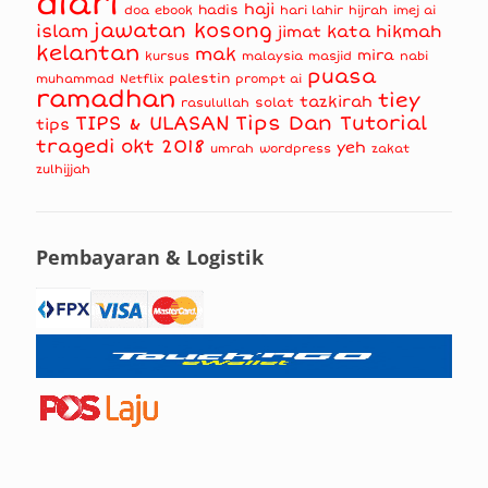
diari
haji
hadis
doa
ebook
hari lahir
hijrah
imej ai
jawatan kosong
islam
kata hikmah
jimat
kelantan
mak
mira
kursus
masjid
nabi
malaysia
puasa
muhammad
palestin
Netflix
prompt ai
ramadhan
tiey
tazkirah
solat
rasulullah
TIPS & ULASAN
Tips Dan Tutorial
tips
tragedi okt 2018
yeh
umrah
wordpress
zakat
zulhijjah
Pembayaran & Logistik