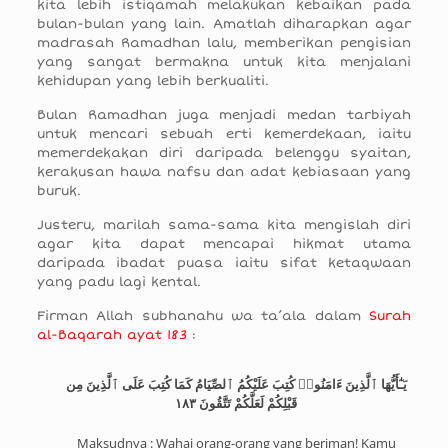
kita lebih istiqamah melakukan kebaikan pada
bulan-bulan yang lain. Amatlah diharapkan agar
madrasah Ramadhan lalu, memberikan pengisian
yang sangat bermakna untuk kita menjalani
kehidupan yang lebih berkualiti.
Bulan Ramadhan juga menjadi medan tarbiyah
untuk mencari sebuah erti kemerdekaan, iaitu
memerdekakan diri daripada belenggu syaitan,
kerakusan hawa nafsu dan adat kebiasaan yang
buruk.
Justeru, marilah sama-sama kita mengislah diri
agar kita dapat mencapai hikmat utama
daripada ibadat puasa iaitu sifat ketaqwaan
yang padu lagi kental.
Firman Allah subhanahu wa ta’ala dalam
Surah
al-Baqarah ayat 183
:
يَـٰٓأَيُّهَا ٱلَّذِينَ ءَامَنُوا۟ كُتِبَ عَلَيْكُمُ ٱلصِّيَامُ كَمَا كُتِبَ عَلَى ٱلَّذِينَ مِن
قَبْلِكُمْ لَعَلَّكُمْ تَتَّقُونَ ١٨٣
Maksudnya : Wahai orang-orang yang beriman! Kamu