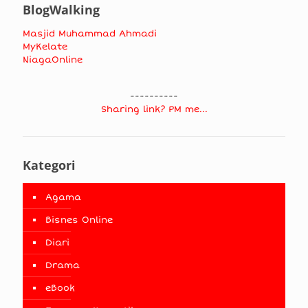
BlogWalking
Masjid Muhammad Ahmadi
MyKelate
NiagaOnline
----------
Sharing link? PM me...
Kategori
Agama
Bisnes Online
Diari
Drama
eBook