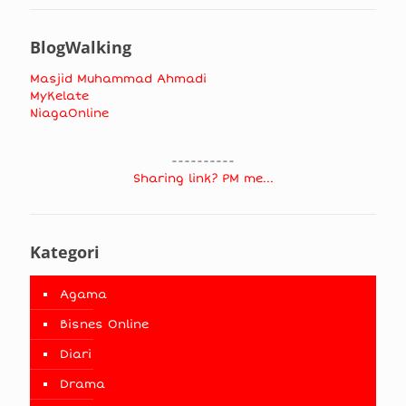
BlogWalking
Masjid Muhammad Ahmadi
MyKelate
NiagaOnline
----------
Sharing link? PM me...
Kategori
Agama
Bisnes Online
Diari
Drama