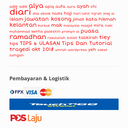
alya
ayah
apiq
aufa
chi
adib
adik
aura
diari
haji
hadis
doa
ebook
hari lahir
hijrah
imej ai
jawatan kosong
islam
kata hikmah
jimat
kelantan
mak
mira
kursus
masjid
nabi
malaysia
puasa
muhammad
palestin
Netflix
prompt ai
ramadhan
tiey
tazkirah
solat
rasulullah
TIPS & ULASAN
Tips Dan Tutorial
tips
tragedi okt 2018
yeh
umrah
wordpress
zakat
zulhijjah
Pembayaran & Logistik