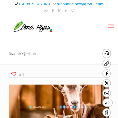
+60 19-930 7060
alkhudhrinet@gmail.com
Ibadah Qurban
39