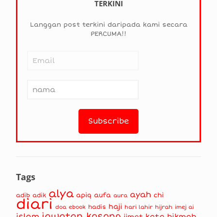
TERKINI
Langgan post terkini daripada kami secara
PERCUMA!!
Tags
alya
ayah
apiq
aufa
chi
adib
adik
aura
diari
haji
hadis
doa
ebook
hari lahir
hijrah
imej ai
jawatan kosong
islam
kata hikmah
jimat