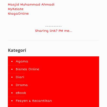
Masjid Muhammad Ahmadi
MyKelate
NiagaOnline
----------
Sharing link? PM me...
Kategori
Agama
Bisnes Online
Diari
Drama
eBook
Fesyen & Kecantikan