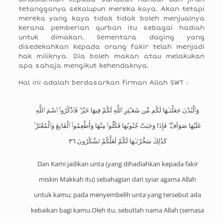
tetangganya sekalupun mereka kaya. Akan tetapi
mereka yang kaya tidak tidak boleh menjualnya
kerana pemberian qurban itu sebagai hadiah
untuk dimakan. Sementara daging yang
disedekahkan kepada orang fakir telah menjadi
hak miliknya. Dia boleh makan atau melakukan
apa sahaja mengikut kehendaknya.
Hal ini adalah berdasarkan firman Allah SWT :
وَٱلْبُدْنَ جَعَلْنَـٰهَا لَكُم مِّن شَعَـٰٓئِرِ ٱللَّهِ لَكُمْ فِيهَا خَيْرٌۭ ۖ فَٱذْكُرُوا۟ ٱسْمَ ٱللَّهِ
عَلَيْهَا صَوَآفَّ ۖ فَإِذَا وَجَبَتْ جُنُوبُهَا فَكُلُوا۟ مِنْهَا وَأَطْعِمُوا۟ ٱلْقَانِعَ وَٱلْمُعْتَرَّ ۚ
كَذَٰلِكَ سَخَّرْنَـٰهَا لَكُمْ لَعَلَّكُمْ تَشْكُرُونَ ٣٦
Dan Kami jadikan unta (yang dihadiahkan kepada fakir
miskin Makkah itu) sebahagian dari syiar agama Allah
untuk kamu; pada menyembelih unta yang tersebut ada
kebaikan bagi kamu.Oleh itu, sebutlah nama Allah (semasa