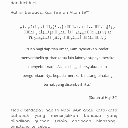
dan biri-biri.
Hal ini berdasarkan firman Allah SWT :
وَلِكُلِّ أُمَّةٍۢ جَعَلْنَا مَنسَكًۭا لِّيَذْكُرُوا۟ ٱسْمَ ٱللَّهِ عَلَىٰ
مَا رَزَقَهُم مِّنۢ بَهِيمَةِ ٱلْأَنْعَـٰمِ ۗ فَإِلَـٰهُكُمْ إِلَـٰهٌۭ
وَٰحِدٌۭ فَلَهُۥٓ أَسْلِمُوا۟ ۗ وَبَشِّرِ ٱلْمُخْبِتِينَ ٣٤
“Dan bagi tiap-tiap umat, Kami syariatkan ibadat
menyembelih qurban (atau lain-lainnya supaya mereka
menyebut nama Allah sebagai bersyukur akan
pengurniaan-Nya kepada mereka, binatang-binatang
ternak yang disembelih itu.”
(
Surah al-Haj: 34
)
Tidak terdapat hadith Nabi SAW atau kata-kata
sahabat yang menunjukkan bahawa yang
dijadikan qurban selain daripada binatang-
binatang tersebut.