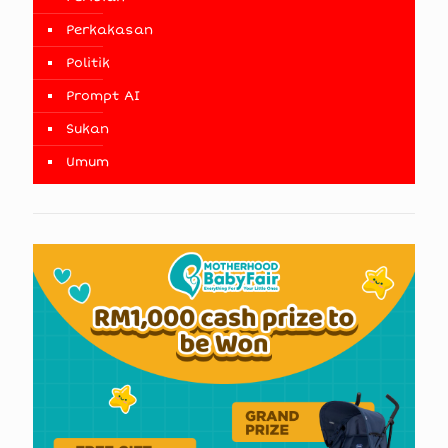
Perkakasan
Politik
Prompt AI
Sukan
Umum