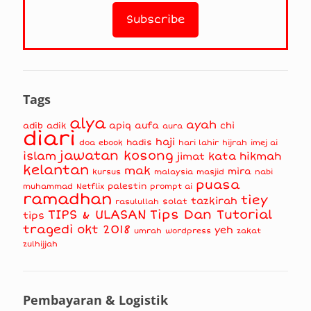
Tags
alya
ayah
apiq
aufa
chi
adib
adik
aura
diari
haji
hadis
doa
ebook
hari lahir
hijrah
imej ai
jawatan kosong
islam
kata hikmah
jimat
kelantan
mak
mira
kursus
masjid
nabi
malaysia
puasa
muhammad
palestin
Netflix
prompt ai
ramadhan
tiey
tazkirah
solat
rasulullah
TIPS & ULASAN
Tips Dan Tutorial
tips
tragedi okt 2018
yeh
umrah
wordpress
zakat
zulhijjah
Pembayaran & Logistik