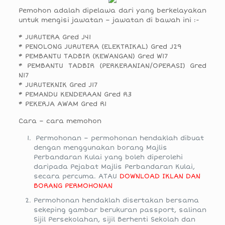
Pemohon adalah dipelawa dari yang berkelayakan
untuk mengisi jawatan – jawatan di bawah ini :-
* JURUTERA Gred J41
* PENOLONG JURUTERA (ELEKTRIKAL) Gred J29
* PEMBANTU TADBIR (KEWANGAN) Gred W17
* PEMBANTU TADBIR (PERKERANIAN/OPERASI) Gred
N17
* JURUTEKNIK Gred J17
* PEMANDU KENDERAAN Gred R3
* PEKERJA AWAM Gred R1
Cara – cara memohon
Permohonan – permohonan hendaklah dibuat
dengan menggunakan borang Majlis
Perbandaran Kulai yang boleh diperolehi
daripada Pejabat Majlis Perbandaran Kulai,
secara percuma. ATAU
DOWNLOAD IKLAN DAN
BORANG PERMOHONAN
Permohonan hendaklah disertakan bersama
sekeping gambar berukuran passport, salinan
Sijil Persekolahan, sijil Berhenti Sekolah dan