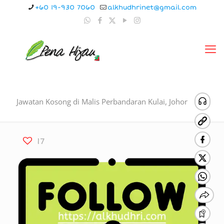
+60 19-930 7060
alkhudhrinet@gmail.com
Jawatan Kosong di Malis Perbandaran Kulai, Johor
17