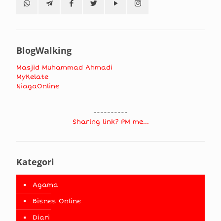
BlogWalking
Masjid Muhammad Ahmadi
MyKelate
NiagaOnline
----------
Sharing link? PM me...
Kategori
Agama
Bisnes Online
Diari