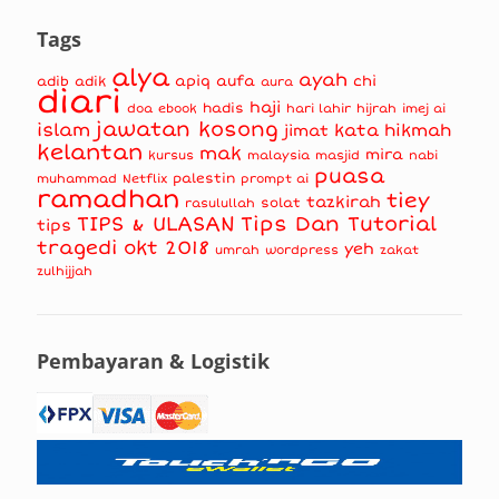
Tags
alya
ayah
apiq
aufa
chi
adib
adik
aura
diari
haji
hadis
doa
ebook
hari lahir
hijrah
imej ai
jawatan kosong
islam
kata hikmah
jimat
kelantan
mak
mira
kursus
masjid
nabi
malaysia
puasa
muhammad
palestin
Netflix
prompt ai
ramadhan
tiey
tazkirah
solat
rasulullah
TIPS & ULASAN
Tips Dan Tutorial
tips
tragedi okt 2018
yeh
umrah
wordpress
zakat
zulhijjah
Pembayaran & Logistik