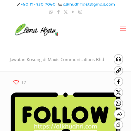
+60 19-930 7060
alkhudhrinet@gmail.com
Jawatan Kosong di Maxis Communications Bhd
17