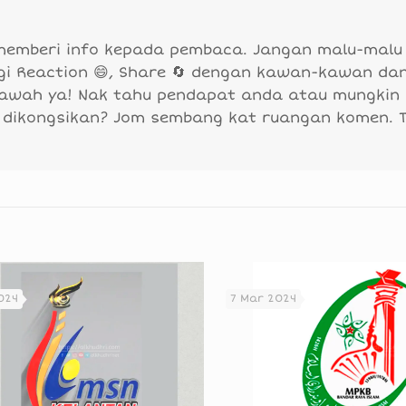
 memberi info kepada pembaca. Jangan malu-malu
agi Reaction 😄, Share 🔄 dengan kawan-kawan da
bawah ya! Nak tahu pendapat anda atau mungkin
 dikongsikan? Jom sembang kat ruangan komen. 
024
7 Mar 2024