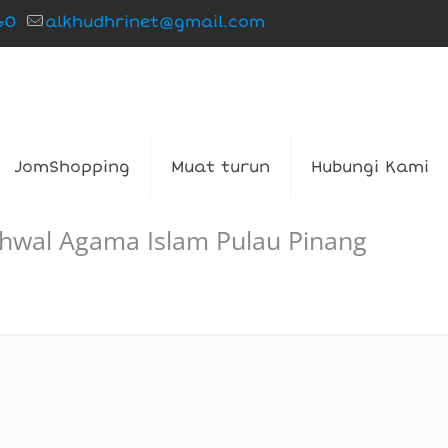
60
alkhudhrinet@gmail.com
JomShopping
Muat turun
Hubungi Kami
Ehwal Agama Islam Pulau Pinang