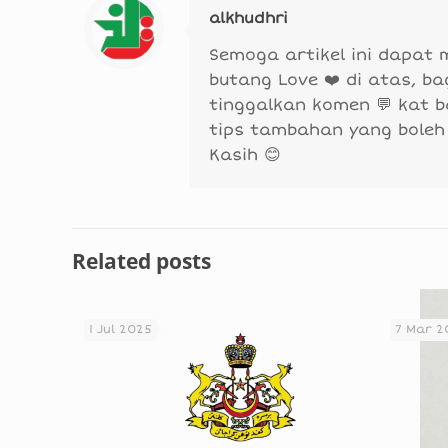
alkhudhri
Semoga artikel ini dapat
butang Love ❤️ di atas, b
tinggalkan komen 💬 kat 
tips tambahan yang boleh
Kasih 😊
Related posts
1 Jul 2025
7 Mar 2