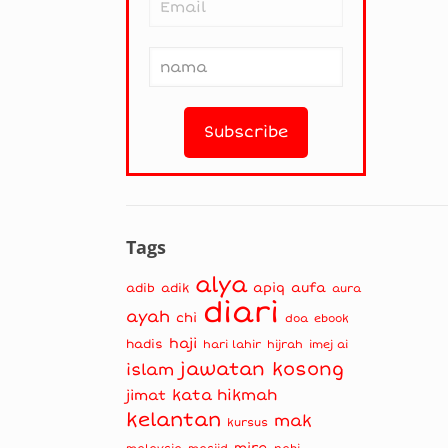
Tags
alya
apiq
aufa
adib
adik
aura
diari
ayah
chi
doa
ebook
haji
hadis
hari lahir
hijrah
imej ai
jawatan kosong
islam
kata hikmah
jimat
kelantan
mak
kursus