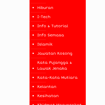
Hiburan
I-Tech
Info & Tutorial
Info Semasa
Islamik
Jawatan Kosong
Kata Pujangga &
Lawak Jenaka
Kata-Kata Mutiara
Kelantan
Kesihatan