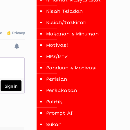
Khidmat Masyarakat
Kisah Teladan
Kuliah/Tazkirah
Makanan & Minuman
Motivasi
MP3/MTV
Panduan & Motivasi
Perisian
Perkakasan
Politik
Prompt AI
Sukan