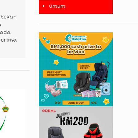
Umum
 tekan
n
 ada
Terima