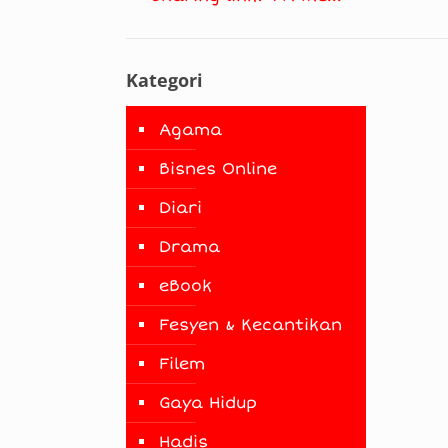
Kategori
Agama
Bisnes Online
Diari
Drama
eBook
Fesyen & Kecantikan
Filem
Gaya Hidup
Hadis