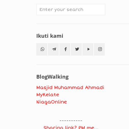
Ikuti kami
BlogWalking
Masjid Muhammad Ahmadi
MyKelate
NiagaOnline
----------
Sharing link? PM me...