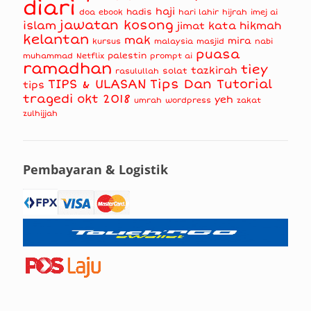
diari
haji
hadis
doa
ebook
hari lahir
hijrah
imej ai
jawatan kosong
islam
kata hikmah
jimat
kelantan
mak
mira
kursus
masjid
nabi
malaysia
puasa
muhammad
palestin
Netflix
prompt ai
ramadhan
tiey
tazkirah
solat
rasulullah
TIPS & ULASAN
Tips Dan Tutorial
tips
tragedi okt 2018
yeh
umrah
wordpress
zakat
zulhijjah
Pembayaran & Logistik