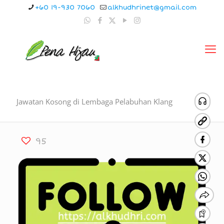
+60 19-930 7060
alkhudhrinet@gmail.com
Jawatan Kosong di Lembaga Pelabuhan Klang
95