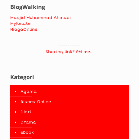
BlogWalking
Masjid Muhammad Ahmadi
MyKelate
NiagaOnline
----------
Sharing link? PM me...
Kategori
Agama
Bisnes Online
Diari
Drama
eBook