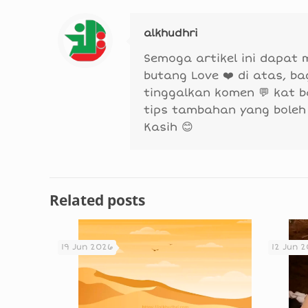
alkhudhri
Semoga artikel ini dapat
butang Love ❤️ di atas, b
tinggalkan komen 💬 kat 
tips tambahan yang boleh
Kasih 😊
Related posts
19 Jun 2026
12 Jun 