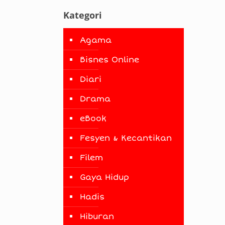
Kategori
Agama
Bisnes Online
Diari
Drama
eBook
Fesyen & Kecantikan
Filem
Gaya Hidup
Hadis
Hiburan