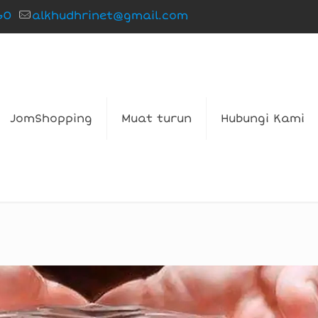
60
alkhudhrinet@gmail.com
JomShopping
Muat turun
Hubungi Kami