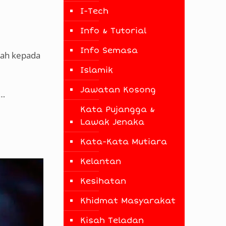
I-Tech
Info & Tutorial
Info Semasa
umah kepada
Islamik
Jawatan Kosong
a…
Kata Pujangga &
Lawak Jenaka
Kata-Kata Mutiara
Kelantan
Kesihatan
Khidmat Masyarakat
Kisah Teladan