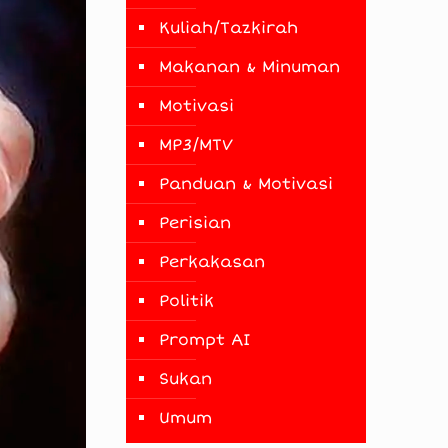
Kuliah/Tazkirah
Makanan & Minuman
Motivasi
MP3/MTV
Panduan & Motivasi
Perisian
Perkakasan
Politik
Prompt AI
Sukan
Umum