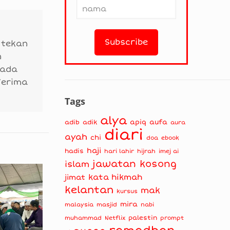
 tekan
n
 ada
Terima
Tags
alya
apiq
aufa
adib
adik
aura
diari
ayah
chi
doa
ebook
haji
hadis
hari lahir
hijrah
imej ai
jawatan kosong
islam
kata hikmah
jimat
kelantan
mak
kursus
mira
masjid
nabi
malaysia
muhammad
palestin
Netflix
prompt