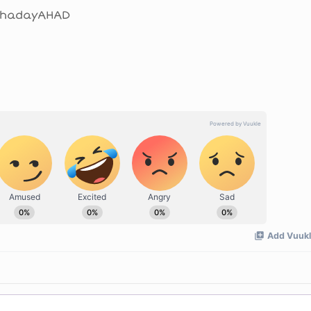
ithadayAHAD