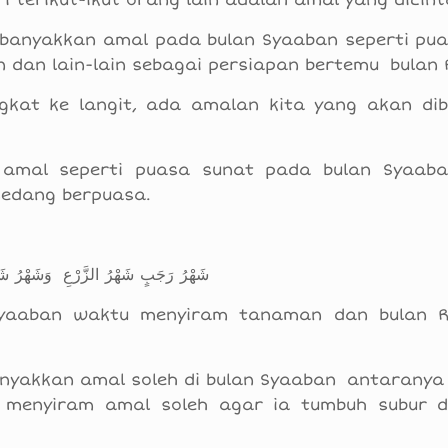
 terikut-ikut orang lain adalah amal yang dicint
banyakkan amal pada bulan Syaaban seperti pua
n dan lain-lain sebagai persiapan bertemu bulan
gkat ke langit, ada amalan kita yang akan di
amal seperti puasa sunat pada bulan Syaab
sedang berpuasa.
شَهْرُ رَجَبٍ شَهْرُ الزَّرْعِ وَشَهْرُ شَع
Syaaban waktu menyiram tanaman dan bulan 
nyakkan amal soleh di bulan Syaaban antaranya
ta menyiram amal soleh agar ia tumbuh subur 