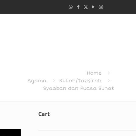
Home
Agama
Kuliah/Tazkirah
Syaaban dan Puasa Sunat
Cart