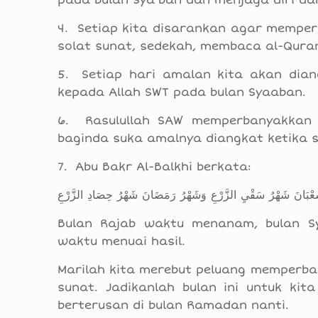
pada bulan Sya’ban dan menjaga diri dari
4. Setiap kita disarankan agar memper
solat sunat, sedekah, membaca al-Qura
5. Setiap hari amalan kita akan dian
kepada Allah SWT pada bulan Syaaban.
6. Rasulullah SAW memperbanyakkan 
baginda suka amalnya diangkat ketika 
7. Abu Bakr Al-Balkhi berkata:
ْبَانَ شَهْرُ سَقْيِ الزَّرْعِ وَشَهْرُ رَمَضَانَ شَهْرُ حِصَادِ الزَّرْعِ
Bulan Rajab waktu menanam, bulan 
waktu menuai hasil.
Marilah kita merebut peluang memperba
sunat. Jadikanlah bulan ini untuk ki
berterusan di bulan Ramadan nanti.