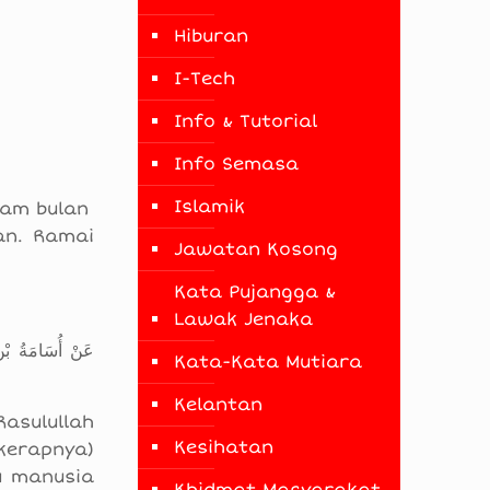
Hiburan
I-Tech
Info & Tutorial
Info Semasa
Islamik
lam bulan
an. Ramai
Jawatan Kosong
Kata Pujangga &
Lawak Jenaka
عَنْ أُسَامَةُ بْن
Kata-Kata Mutiara
Kelantan
asulullah
Kesihatan
kerapnya)
u manusia