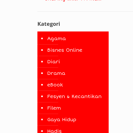
Kategori
Agama
Bisnes Online
Diari
Drama
eBook
Fesyen & Kecantikan
Filem
Gaya Hidup
Hadis