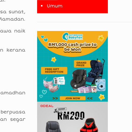
ai.
Umum
sa sunat,
 Ramadan.
bawa naik
an kerana
Ramadhan
 berpuasa
dan segar