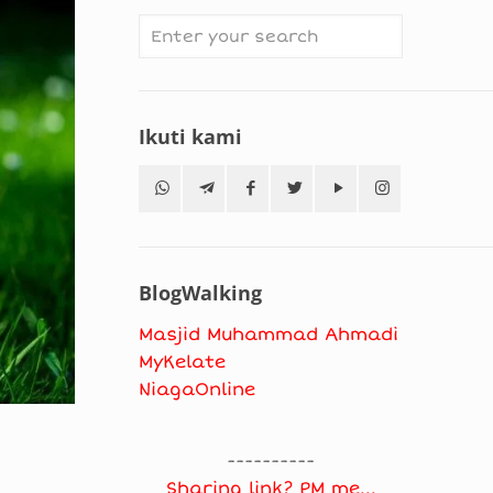
Ikuti kami
BlogWalking
Masjid Muhammad Ahmadi
MyKelate
NiagaOnline
----------
Sharing link? PM me...