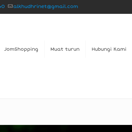
60
alkhudhrinet@gmail.com
JomShopping
Muat turun
Hubungi Kami