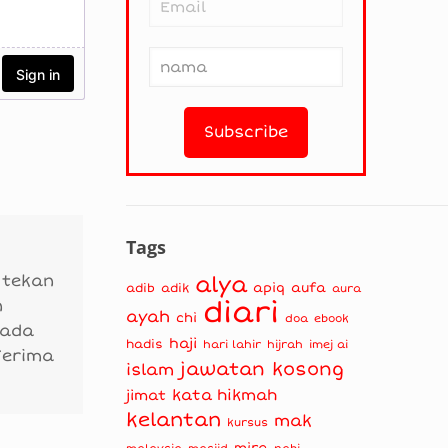
Tags
 tekan
alya
apiq
aufa
adib
adik
aura
diari
n
ayah
chi
doa
ebook
 ada
haji
hadis
hari lahir
hijrah
imej ai
Terima
jawatan kosong
islam
kata hikmah
jimat
kelantan
mak
kursus