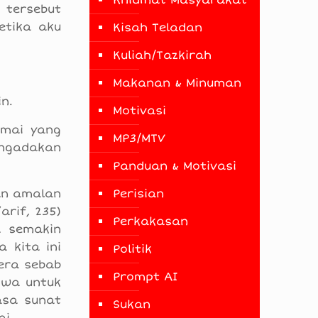
Khidmat Masyarakat
 tersebut
etika aku
Kisah Teladan
Kuliah/Tazkirah
Makanan & Minuman
n.
Motivasi
amai yang
MP3/MTV
engadakan
Panduan & Motivasi
Perisian
an amalan
arif, 235)
Perkakasan
a semakin
a kita ini
Politik
era sebab
Prompt AI
iwa untuk
asa sunat
Sukan