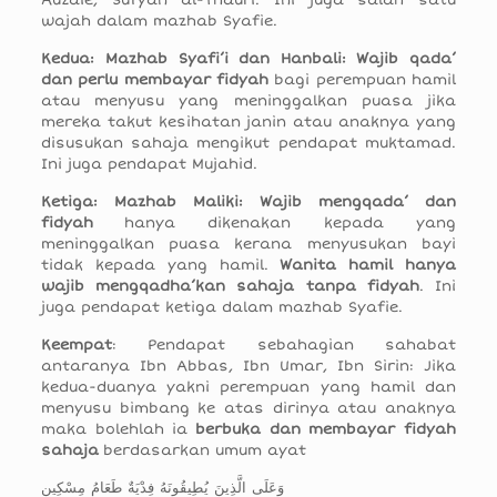
Auzaie, Sufyan al-Thauri. Ini juga salah satu
wajah dalam mazhab Syafie.
Kedua: Mazhab Syafi’i dan Hanbali:
Wajib qada’
dan perlu membayar fidyah
bagi perempuan hamil
atau menyusu yang meninggalkan puasa jika
mereka takut kesihatan janin atau anaknya yang
disusukan sahaja mengikut pendapat muktamad.
Ini juga pendapat Mujahid.
Ketiga: Mazhab Maliki:
Wajib mengqada’ dan
fidyah
hanya dikenakan kepada yang
meninggalkan puasa kerana menyusukan bayi
tidak kepada yang hamil.
Wanita hamil hanya
wajib mengqadha’kan sahaja tanpa fidyah
. Ini
juga pendapat ketiga dalam mazhab Syafie.
Keempat
: Pendapat sebahagian sahabat
antaranya Ibn Abbas, Ibn Umar, Ibn Sirin: Jika
kedua-duanya yakni perempuan yang hamil dan
menyusu bimbang ke atas dirinya atau anaknya
maka bolehlah ia
berbuka dan membayar fidyah
sahaja
berdasarkan umum ayat
وَعَلَى الَّذِينَ يُطِيقُونَهُ فِدْيَةٌ طَعَامُ مِسْكِينٍ