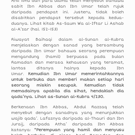
Ahli ilmu dan para ulama telah menyebut bahawa
sabit Ibn Abbas dan Ibn Umar telah rujuk
daripada pendapat ini. Justeru, tidak boleh
disabitkan pendapat tersebut kepada kedua-
duanya. Lihat kitab As-Saum Wa al-Iftar Li Ashab
al-A’zar (hal. 152-153)
Riwayat Baihaqi dalam al-Sunan al-Kubra
menjelaskan dengan sanad yang bersambung
daripada Ibn Umar bahawa seorang perempuan
mengandung (hamil) berpuasa pada bulan
Ramadan dan merasa kehausan yang teramat,
lantas ditanya halnya kepada Ibn
Umar.
Kemudian Ibn Umar memerintahkannya
untuk berbuka dan memberi makan setiap hari
seorang miskin secupak. Kemudian tidak
memadainya apabila dia sihat, hendaklah dia
qada’nya. Lihat as-Sunan al-Kubra 4/230.
Berkenaan Ibn Abbas, Abdul Razzaq telah
menyebut dengan sanadnya yang menunjukkan
wajib qada’. Lafaznya daripada al-Thauri dan Ibn
Juraij, daripada Atha’ daripada Ibn Abbas
katanya:
“Perempuan yang hamil dan menyusu