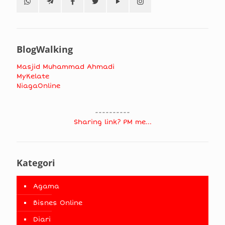
BlogWalking
Masjid Muhammad Ahmadi
MyKelate
NiagaOnline
----------
Sharing link? PM me...
Kategori
Agama
Bisnes Online
Diari