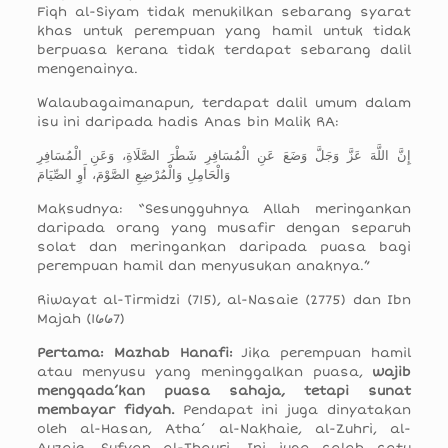
Fiqh al-Siyam tidak menukilkan sebarang syarat
khas untuk perempuan yang hamil untuk tidak
berpuasa kerana tidak terdapat sebarang dalil
mengenainya.
Walaubagaimanapun, terdapat dalil umum dalam
isu ini daripada hadis Anas bin Malik RA:
إِنَّ اللَّهَ عَزَّ وَجَلَّ وَضَعَ عَنِ الْمُسَافِرِ شَطْرَ الصَّلَاةِ، وَعَنِ الْمُسَافِرِ
وَالْحَامِلِ وَالْمُرْضِعِ الصَّوْمَ، أَوِ الصِّيَامَ
Maksudnya: “Sesungguhnya Allah meringankan
daripada orang yang musafir dengan separuh
solat dan meringankan daripada puasa bagi
perempuan hamil dan menyusukan anaknya.”
Riwayat al-Tirmidzi (715), al-Nasaie (2775) dan Ibn
Majah (1667)
Pertama: Mazhab Hanafi:
Jika perempuan hamil
atau menyusu yang meninggalkan puasa,
wajib
mengqada’kan puasa sahaja, tetapi sunat
membayar fidyah.
Pendapat ini juga dinyatakan
oleh al-Hasan, Atha’ al-Nakhaie, al-Zuhri, al-