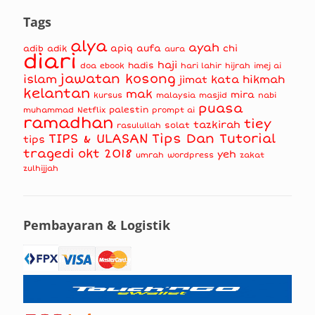
Tags
alya
ayah
apiq
aufa
chi
adib
adik
aura
diari
haji
hadis
doa
ebook
hari lahir
hijrah
imej ai
jawatan kosong
islam
kata hikmah
jimat
kelantan
mak
mira
kursus
masjid
nabi
malaysia
puasa
muhammad
palestin
Netflix
prompt ai
ramadhan
tiey
tazkirah
solat
rasulullah
TIPS & ULASAN
Tips Dan Tutorial
tips
tragedi okt 2018
yeh
umrah
wordpress
zakat
zulhijjah
Pembayaran & Logistik