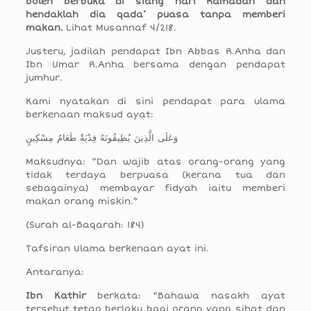
boleh berbuka di siang hari Ramadan dan
hendaklah dia qada’ puasa tanpa memberi
makan.
Lihat Musannaf 4/218.
Justeru, jadilah pendapat Ibn Abbas R.Anha dan
Ibn Umar R.Anha bersama dengan pendapat
jumhur.
Kami nyatakan di sini pendapat para ulama
berkenaan maksud ayat:
وَعَلَى الَّذِينَ يُطِيقُونَهُ فِدْيَةٌ طَعَامُ مِسْكِينٍ
Maksudnya: “Dan wajib atas orang-orang yang
tidak terdaya berpuasa (kerana tua dan
sebagainya) membayar fidyah iaitu memberi
makan orang miskin.”
(Surah al-Baqarah: 184)
Tafsiran Ulama berkenaan ayat ini.
Antaranya:
Ibn Kathir
berkata: “Bahawa nasakh ayat
tersebut tetap berlaku bagi orang yang sihat dan