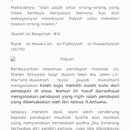
Maksudnya: “Dan wajib atas orang-orang yang
tidak terdaya berpuasa (kerana tua dan
sebagainya) membayar fidyah iaitu memberi
makan orang miskin.”
(Surah al-Baqarah: 184)
Rujuk al-Mausu`ah al-Fiqhiyyah al-Kuwaitiyyah
(32/70)
Berdasarkan kesemua pendapat mazhab ini,
Sheikh Attiyyah Saqr dalam Seen Wa Jeem Lil-
Mar’atil-Muslimah (soal jawab muslimah)
mengatakan
boleh saja memilih salah satu dari
pendapat di atas. Namun Dr Yusuf Qaradhawi
mengatakan pendapat yang rajih ialah pendapat
yang dikemukakan oleh Ibn Abbas R.Anhuma.
Selepas meneliti dalil, kami lebih cenderung
kepada pendapat mazhab Syafie dan Hanbali
yang menyatakan hendaklah qadha jika bimbang
terhadap diri sendiri sahaja. Juga jika dibimbangi