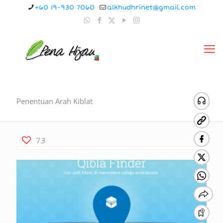
+60 19-930 7060
alkhudhrinet@gmail.com
Penentuan Arah Kiblat
73