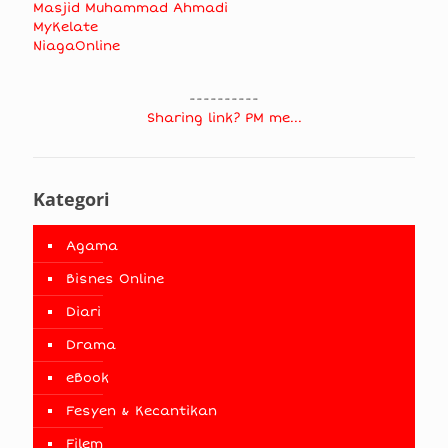
Masjid Muhammad Ahmadi
MyKelate
NiagaOnline
----------
Sharing link? PM me...
Kategori
Agama
Bisnes Online
Diari
Drama
eBook
Fesyen & Kecantikan
Filem