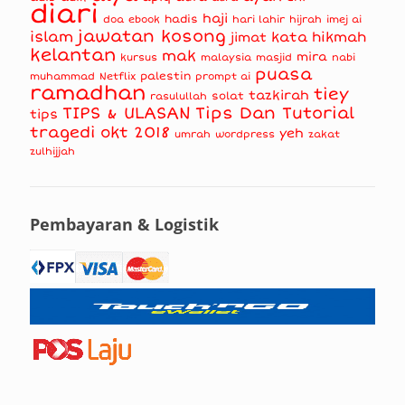
diari
haji
hadis
doa
ebook
hari lahir
hijrah
imej ai
jawatan kosong
islam
kata hikmah
jimat
kelantan
mak
mira
kursus
masjid
nabi
malaysia
puasa
muhammad
palestin
Netflix
prompt ai
ramadhan
tiey
tazkirah
solat
rasulullah
TIPS & ULASAN
Tips Dan Tutorial
tips
tragedi okt 2018
yeh
umrah
wordpress
zakat
zulhijjah
Pembayaran & Logistik