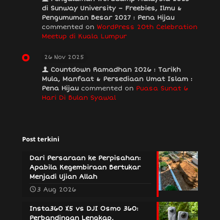
di Sunway University – Freebies, Ilmu &
Pengumuman Besar 2027 : Pena Hijau
commented on
WordPress 20th Celebration
Meetup di Kuala Lumpur
26 Nov 2025
Countdown Ramadhan 2026 : Tarikh
Mula, Manfaat & Persediaan Umat Islam :
Pena Hijau
commented on
Puasa Sunat 6
Hari Di Bulan Syawal
Post terkini
Dari Persaraan ke Perpisahan:
Apabila Kegembiraan Bertukar
Menjadi Ujian Allah
3 Aug 2026
Insta360 X5 vs DJI Osmo 360:
Perbandingan Lengkap,