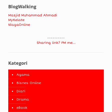
BlogWalking
Masjid Muhammad Ahmadi
MyKelate
NiagaOnline
----------
Sharing link? PM me...
Kategori
Agama
Bisnes Online
Diari
Drama
eBook