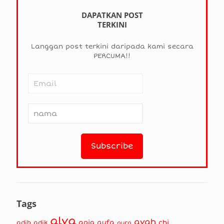
DAPATKAN POST
TERKINI
Langgan post terkini daripada kami secara
PERCUMA!!
Tags
alya
ayah
apiq
aufa
chi
adib
adik
aura