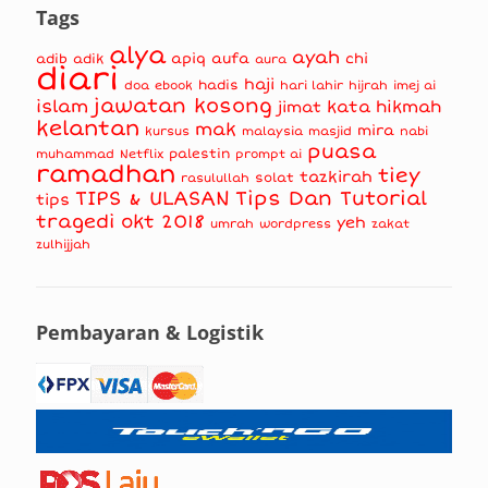
Tags
alya
ayah
apiq
aufa
chi
adib
adik
aura
diari
haji
hadis
doa
ebook
hari lahir
hijrah
imej ai
jawatan kosong
islam
kata hikmah
jimat
kelantan
mak
mira
kursus
masjid
nabi
malaysia
puasa
muhammad
palestin
Netflix
prompt ai
ramadhan
tiey
tazkirah
solat
rasulullah
TIPS & ULASAN
Tips Dan Tutorial
tips
tragedi okt 2018
yeh
umrah
wordpress
zakat
zulhijjah
Pembayaran & Logistik