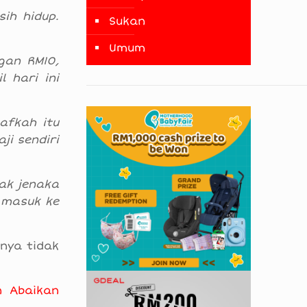
ih hidup.
Sukan
Umum
gan RM10,
 hari ini
afkah itu
ji sendiri
ak jenaka
 masuk ke
inya tidak
n Abaikan