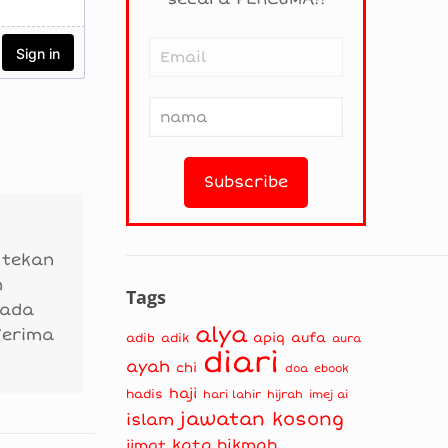
 tekan
n
Tags
 ada
alya
Terima
apiq
aufa
adib
adik
aura
diari
ayah
chi
doa
ebook
haji
hadis
hari lahir
hijrah
imej ai
jawatan kosong
islam
kata hikmah
jimat