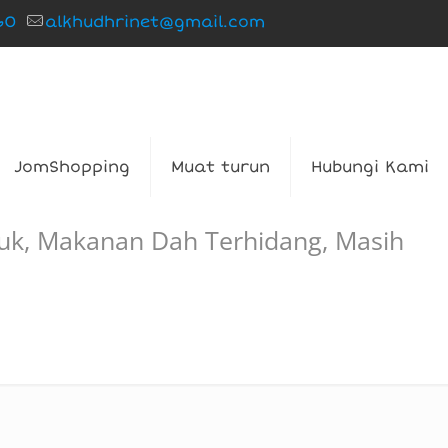
60
alkhudhrinet@gmail.com
JomShopping
Muat turun
Hubungi Kami
suk, Makanan Dah Terhidang, Masih