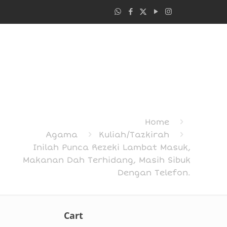
Home
Agama
Kuliah/Tazkirah
Inilah Punca Rezeki Lambat Masuk,
Makanan Dah Terhidang, Masih Sibuk
Dengan Telefon.
Cart