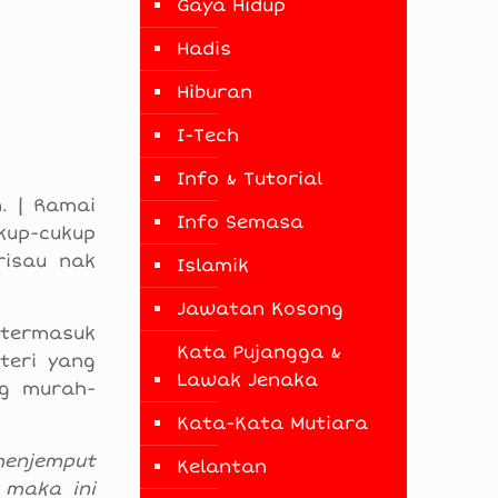
Gaya Hidup
Hadis
Hiburan
I-Tech
Info & Tutorial
. | Ramai
Info Semasa
kup-cukup
risau nak
Islamik
Jawatan Kosong
k termasuk
Kata Pujangga &
teri yang
Lawak Jenaka
ng murah-
Kata-Kata Mutiara
menjemput
Kelantan
, maka ini