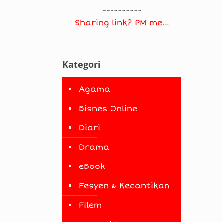
----------
Sharing link? PM me...
Kategori
Agama
Bisnes Online
Diari
Drama
eBook
Fesyen & Kecantikan
Filem