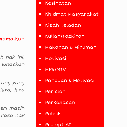
Kesihatan
Khidmat Masyarakat
Kisah Teladan
Kuliah/Tazkirah
Diamalkan
Makanan & Minuman
 nak ini,
Motivasi
 lunaskan
MP3/MTV
Panduan & Motivasi
rang yang
ita, kita
Perisian
Perkakasan
teri masih
Politik
 rasa nak
Prompt AI