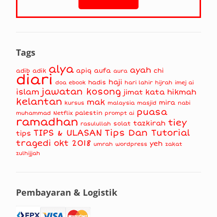
Tags
alya
ayah
apiq
aufa
chi
adib
adik
aura
diari
haji
hadis
doa
ebook
hari lahir
hijrah
imej ai
jawatan kosong
islam
kata hikmah
jimat
kelantan
mak
mira
kursus
masjid
nabi
malaysia
puasa
muhammad
palestin
Netflix
prompt ai
ramadhan
tiey
tazkirah
solat
rasulullah
TIPS & ULASAN
Tips Dan Tutorial
tips
tragedi okt 2018
yeh
umrah
wordpress
zakat
zulhijjah
Pembayaran & Logistik