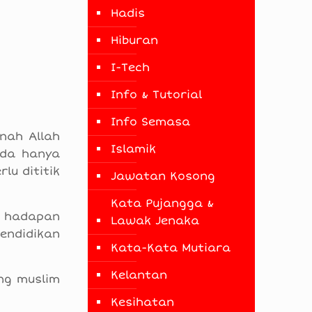
Hadis
Hiburan
I-Tech
Info & Tutorial
Info Semasa
nah Allah
Islamik
ada hanya
u dititik
Jawatan Kosong
Kata Pujangga &
a hadapan
Lawak Jenaka
endidikan
Kata-Kata Mutiara
Kelantan
ng muslim
Kesihatan