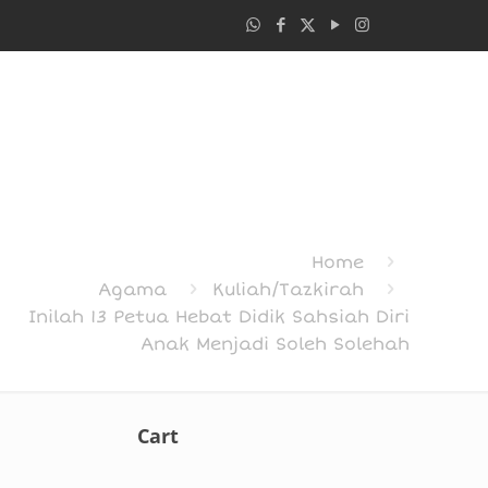
Home
Agama
Kuliah/Tazkirah
Inilah 13 Petua Hebat Didik Sahsiah Diri
Anak Menjadi Soleh Solehah
Cart