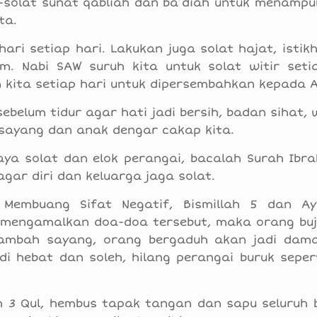
t-solat sunat qabliah dan ba’diah untuk menampu
ta.
ehari setiap hari. Lakukan juga solat hajat, isti
m. Nabi SAW suruh kita untuk solat witir set
kita setiap hari untuk dipersembahkan kepada A
elum tidur agar hati jadi bersih, badan sihat, 
sayang dan anak dengar cakap kita.
aya solat dan elok perangai, bacalah Surah Ibra
gar diri dan keluarga jaga solat.
Membuang Sifat Negatif, Bismillah 5 dan Ay
 mengamalkan doa-doa tersebut, maka orang bu
tambah sayang, orang bergaduh akan jadi damai
di hebat dan soleh, hilang perangai buruk seper
h 3 Qul, hembus tapak tangan dan sapu seluruh b