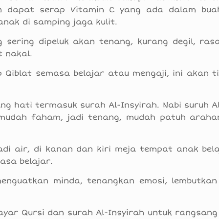
 dapat serap Vitamin C yang ada dalam bua
nak di samping jaga kulit.
sering dipeluk akan tenang, kurang degil, ras
t nakal.
Qiblat semasa belajar atau mengaji, ini akan t
ng hati termasuk surah Al-Insyirah. Nabi suruh A
, mudah faham, jadi tenang, mudah patuh araha
adi air, di kanan dan kiri meja tempat anak bel
asa belajar.
menguatkan minda, tenangkan emosi, lembutkan
 ayar Qursi dan surah Al-Insyirah untuk rangsan