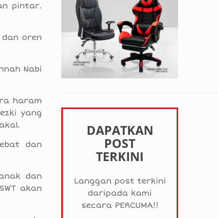
n pintar.
 dan oren
unnah Nabi
ara haram
ezki yang
akal.
DAPATKAN
POST
hebat dan
TERKINI
-anak dan
Langgan post terkini
 SWT akan
daripada kami
secara PERCUMA!!