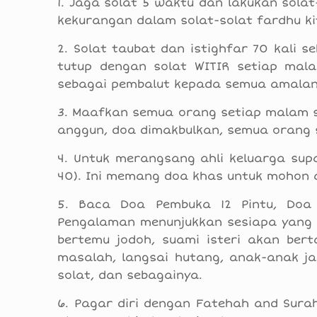
1. Jaga solat 5 waktu dan lakukan sola
kekurangan dalam solat-solat fardhu ki
2. Solat taubat dan istighfar 70 kali s
tutup dengan solat WITIR setiap mala
sebagai pembalut kepada semua amalan 
3. Maafkan semua orang setiap malam seb
anggun, doa dimakbulkan, semua orang 
4. Untuk merangsang ahli keluarga sup
40). Ini memang doa khas untuk mohon a
5. Baca Doa Pembuka 12 Pintu, Doa 
Pengalaman menunjukkan sesiapa yang
bertemu jodoh, suami isteri akan ber
masalah, langsai hutang, anak-anak ja
solat, dan sebagainya.
6. Pagar diri dengan Fatehah and Sura