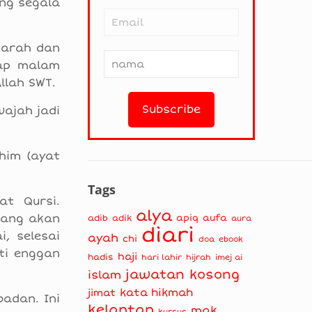
ng segala
kharah dan
iap malam
llah SWT.
wajah jadi
him (ayat
Tags
at Qursi.
alya
jang akan
apiq
aufa
adib
adik
aura
diari
, selesai
ayah
chi
doa
ebook
ti enggan
haji
hadis
hari lahir
hijrah
imej ai
jawatan kosong
islam
kata hikmah
jimat
adan. Ini
kelantan
mak
kursus