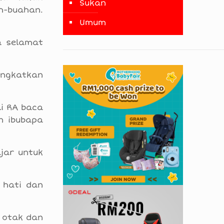
Sukan
h-buahan.
Umum
a selamat
ingkatkan
li RA baca
n ibubapa
ajar untuk
 hati dan
g otak dan