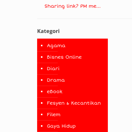
Sharing link? PM me...
Kategori
Agama
Bisnes Online
Diari
Drama
eBook
Fesyen & Kecantikan
Filem
Gaya Hidup