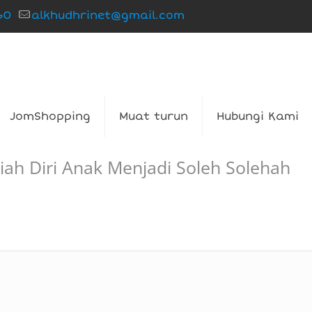
60
alkhudhrinet@gmail.com
JomShopping
Muat turun
Hubungi Kami
siah Diri Anak Menjadi Soleh Solehah