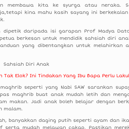
kan membawa kita ke syurga atau neraka. S
a,tetapi kina mahu kasih sayang ini berkekalan
k.
 dipetik daripada isi garapan Prof Madya Dato’
 petua berkesan untuk mendidik sahsiah diri ana
 panduan yang dibentangkan untuk melahirkan 
Tak Elok? Ini Tindakan Yang Ibu Bapa Perlu Lak
 maghrib seperti yang Nabi SAW sarankan sup
pas maghrib buat anak mudah letih dan menga
am makan. Jadi anak boleh belajar dengan ber
an malam.
h, banyakkan daging putih seperti ayam dan ika
f serta mudah melawan cakap. Pastikan mer