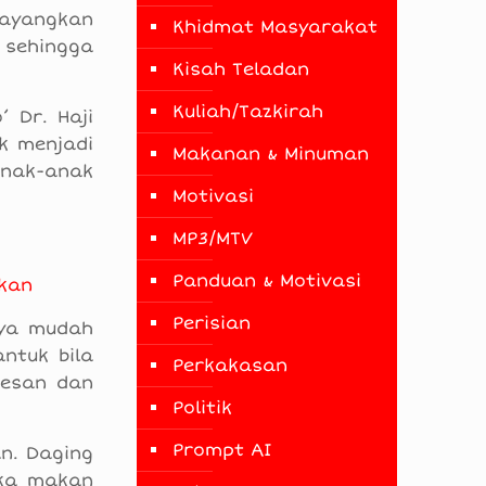
ayangkan
Khidmat Masyarakat
 sehingga
Kisah Teladan
Kuliah/Tazkirah
 Dr. Haji
k menjadi
Makanan & Minuman
anak-anak
Motivasi
MP3/MTV
Panduan & Motivasi
ukan
Perisian
aya mudah
ntuk bila
Perkakasan
kesan dan
Politik
Prompt AI
n. Daging
eka makan