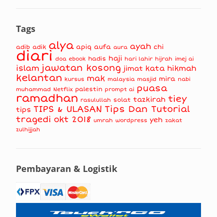
Tags
alya
ayah
apiq
aufa
chi
adib
adik
aura
diari
haji
hadis
doa
ebook
hari lahir
hijrah
imej ai
jawatan kosong
islam
kata hikmah
jimat
kelantan
mak
mira
kursus
masjid
nabi
malaysia
puasa
muhammad
palestin
Netflix
prompt ai
ramadhan
tiey
tazkirah
solat
rasulullah
TIPS & ULASAN
Tips Dan Tutorial
tips
tragedi okt 2018
yeh
umrah
wordpress
zakat
zulhijjah
Pembayaran & Logistik