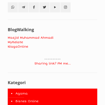
BlogWalking
Masjid Muhammad Ahmadi
MyKelate
NiagaOnline
----------
Sharing link? PM me...
Kategori
Agama
Bisnes Online