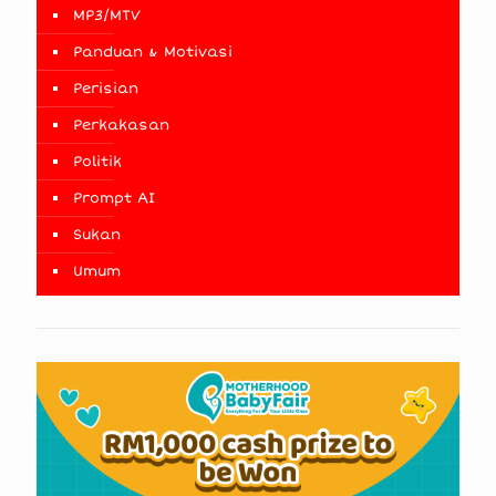
MP3/MTV
Panduan & Motivasi
Perisian
Perkakasan
Politik
Prompt AI
Sukan
Umum