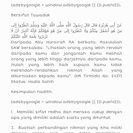
(adsbygoogle = window.adsbygoogle || []).push({});
Bersifat Tawaduk
عَنْ أَبِي هُرَيْرَةَ قَالَ قَالَ رَسُولُ اللَّهِ صَلَّى اللَّهُ عَلَيْهِ وَسَلَّمَ انْظُرُوا إِلَى
مَنْ هُوَ أَسْفَلَ مِنْكُمْ وَلَا تَنْظُرُوا إِلَى مَنْ هُوَ فَوْقَكُمْ فَإِنَّهُ أَجْدَرُ أَنْ لَا
تَزْدَرُوا نِعْمَةَ اللَّهِ عَلَيْكُمْ
Daripada Abu Hurairah RA berkata: Rasulullah
SAW bersabda: “Lihatlah orang yang lebih rendah
daripada kamu dan janganlah kamu melihat
orang yang lebih tinggi darjatnya daripada kamu,
itulah yang lebih baik supaya kamu tidak
merendah-rendahkan nikmat Allah yang
dikurniakan kepada kamu”. (HR Tirmidzi No: 2437)
Status: Hadis Sahih
Kesimpulan hadith:
(adsbygoogle = window.adsbygoogle || []).push({});
1. Memiliki sifat redha dan merasa cukup dengan
apa yang dimiliki adalah suatu yang dituntut.
2. Buatlah perbandingan nikmat yang kita miliki