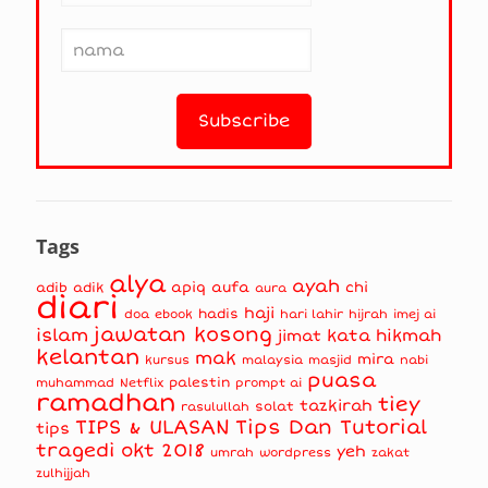
Tags
alya
ayah
apiq
aufa
chi
adib
adik
aura
diari
haji
hadis
doa
ebook
hari lahir
hijrah
imej ai
jawatan kosong
islam
kata hikmah
jimat
kelantan
mak
mira
kursus
masjid
nabi
malaysia
puasa
muhammad
palestin
Netflix
prompt ai
ramadhan
tiey
tazkirah
solat
rasulullah
TIPS & ULASAN
Tips Dan Tutorial
tips
tragedi okt 2018
yeh
umrah
wordpress
zakat
zulhijjah