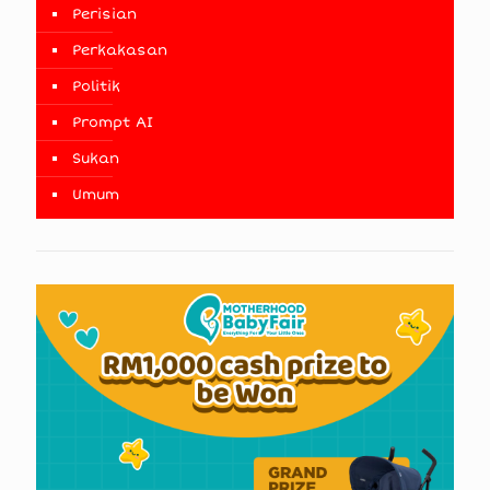
Perisian
Perkakasan
Politik
Prompt AI
Sukan
Umum