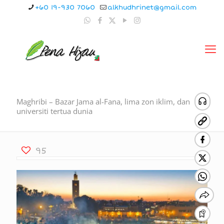
+60 19-930 7060
alkhudhrinet@gmail.com
Maghribi – Bazar Jama al-Fana, lima zon iklim, dan
universiti tertua dunia
95