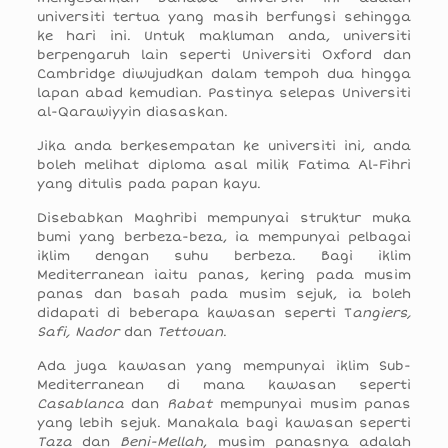
universiti tertua yang masih berfungsi sehingga
ke hari ini. Untuk makluman anda, universiti
berpengaruh lain seperti Universiti Oxford dan
Cambridge diwujudkan dalam tempoh dua hingga
lapan abad kemudian. Pastinya selepas Universiti
al-Qarawiyyin diasaskan.
Jika anda berkesempatan ke universiti ini, anda
boleh melihat diploma asal milik Fatima Al-Fihri
yang ditulis pada papan kayu.
Disebabkan Maghribi mempunyai struktur muka
bumi yang berbeza-beza, ia mempunyai pelbagai
iklim dengan suhu berbeza. Bagi iklim
Mediterranean iaitu panas, kering pada musim
panas dan basah pada musim sejuk, ia boleh
didapati di beberapa kawasan seperti T
angiers,
Safi, Nador
dan
Tettouan
.
Ada juga kawasan yang mempunyai iklim Sub-
Mediterranean di mana kawasan seperti
Casablanca
dan
Rabat
mempunyai musim panas
yang lebih sejuk. Manakala bagi kawasan seperti
Taza
dan
Beni-Mellah
, musim panasnya adalah