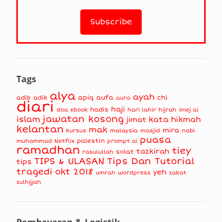
Tags
alya
ayah
apiq
aufa
chi
adib
adik
aura
diari
haji
hadis
doa
ebook
hari lahir
hijrah
imej ai
jawatan kosong
islam
kata hikmah
jimat
kelantan
mak
mira
kursus
masjid
nabi
malaysia
puasa
muhammad
palestin
Netflix
prompt ai
ramadhan
tiey
tazkirah
solat
rasulullah
TIPS & ULASAN
Tips Dan Tutorial
tips
tragedi okt 2018
yeh
umrah
wordpress
zakat
zulhijjah
Pembayaran & Logistik