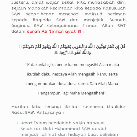
Justeru, amat wajar sekali kita muhasabah diri,
sejauh manakah kecintaan kita kepada Rasulullah
SAW benar-benar menepati maksud beriman
kepada Baginda SAW dan menjejaki Sunnah
Baginda SAW sebagaimana firman Allah SWT
dalam
surah Ali ‘Imran ayat 31
:
قُلْ إِن كُنتُمْ تُحِبُّونَ ٱللَّهَ فَٱتَّبِعُونِى يُحْبِبْكُمُ ٱللَّهُ وَيَغْفِرْ لَكُمْ ذُنُوبَكُمْ ۗ
وَٱللَّهُ غَفُورٌۭ رَّحِيمٌۭ
“Katakanlah: Jika benar kamu mengasihi Allah maka
ikutilah daku, nescaya Allah mengasihi kamu serta
mengampunkan dosa-dosa kamu. Dan Allah Maha
Pengampun, lagi Maha Mengasihani”.
Marilah kita renungi iktibar sempena Maulidur
Rasul SAW. Antaranya :
Umat Islam hendaklah yakin bahawa
kelahiran Nabi Muhammad SAW adalah
menjadi rahmat dan hidayah buat sekelian