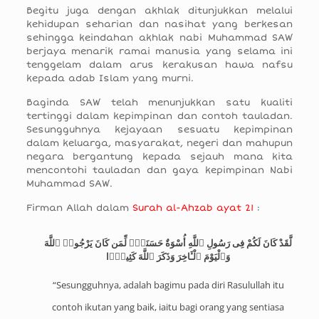
Begitu juga dengan akhlak ditunjukkan melalui
kehidupan seharian dan nasihat yang berkesan
sehingga keindahan akhlak nabi Muhammad SAW
berjaya menarik ramai manusia yang selama ini
tenggelam dalam arus kerakusan hawa nafsu
kepada adab Islam yang murni.
Baginda SAW telah menunjukkan satu kualiti
tertinggi dalam kepimpinan dan contoh tauladan.
Sesungguhnya kejayaan sesuatu kepimpinan
dalam keluarga, masyarakat, negeri dan mahupun
negara bergantung kepada sejauh mana kita
mencontohi tauladan dan gaya kepimpinan Nabi
Muhammad SAW.
Firman Allah dalam
Surah al-Ahzab ayat 21
:
لَّقَدْ كَانَ لَكُمْ فِى رَسُولِ ٱللَّهِ أُسْوَةٌ حَسَنَةٌۭ لِّمَن كَانَ يَرْجُوا۟ ٱللَّهَ
وَٱلْيَوْمَ ٱلْـَٔاخِرَ وَذَكَرَ ٱللَّهَ كَثِيرًۭا
“Sesungguhnya, adalah bagimu pada diri Rasulullah itu
contoh ikutan yang baik, iaitu bagi orang yang sentiasa