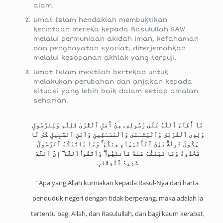
alam.
Umat Islam hendaklah membuktikan
kecintaan mereka kepada Rasulullah SAW
melalui permuniaan akidah iman, kefahaman
dan penghayatan syariat, diterjemahkan
melalui kesopanan akhlak yang terpuji.
Umat Islam mestilah bertekad untuk
melakukan perubahan dan anjakan kepada
situasi yang lebih baik dalam setiap amalan
seharian.
مَّآ أَفَآءَ ٱللَّهُ عَلَىٰ رَسُولِهِۦ مِنْ أَهْلِ ٱلْقُرَىٰ فَلِلَّهِ وَلِلرَّسُولِ
وَلِذِى ٱلْقُرْبَىٰ وَٱلْيَتَـٰمَىٰ وَٱلْمَسَـٰكِينِ وَٱبْنِ ٱلسَّبِيلِ كَىْ لَا
يَكُونَ دُولَةًۢ بَيْنَ ٱلْأَغْنِيَآءِ مِنكُمْ ۚ وَمَآ ءَاتَىٰكُمُ ٱلرَّسُولُ
فَخُذُوهُ وَمَا نَهَىٰكُمْ عَنْهُ فَٱنتَهُوا۟ ۚ وَٱتَّقُوا۟ ٱللَّهَ ۖ إِنَّ ٱللَّهَ
شَدِيدُ ٱلْعِقَابِ
“Apa yang Allah kurniakan kepada Rasul-Nya dari harta
penduduk negeri dengan tidak berperang, maka adalah ia
tertentu bagi Allah, dan Rasulullah, dan bagi kaum kerabat,