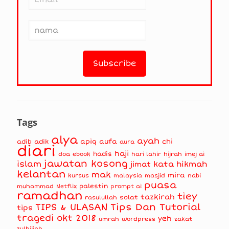
Tags
alya
ayah
apiq
aufa
chi
adib
adik
aura
diari
haji
hadis
doa
ebook
hari lahir
hijrah
imej ai
jawatan kosong
islam
kata hikmah
jimat
kelantan
mak
mira
kursus
masjid
nabi
malaysia
puasa
muhammad
palestin
Netflix
prompt ai
ramadhan
tiey
tazkirah
solat
rasulullah
TIPS & ULASAN
Tips Dan Tutorial
tips
tragedi okt 2018
yeh
umrah
wordpress
zakat
zulhijjah