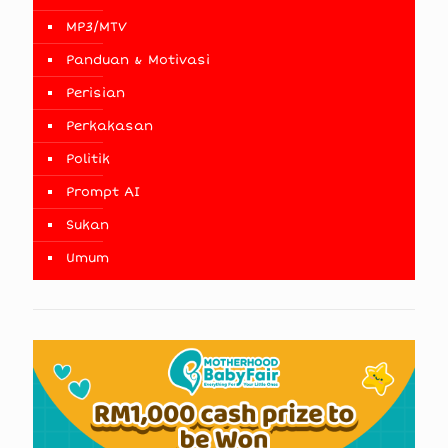
MP3/MTV
Panduan & Motivasi
Perisian
Perkakasan
Politik
Prompt AI
Sukan
Umum