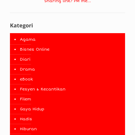
Sharing link? PM me...
Kategori
Agama
Bisnes Online
Diari
Drama
eBook
Fesyen & Kecantikan
Filem
Gaya Hidup
Hadis
Hiburan