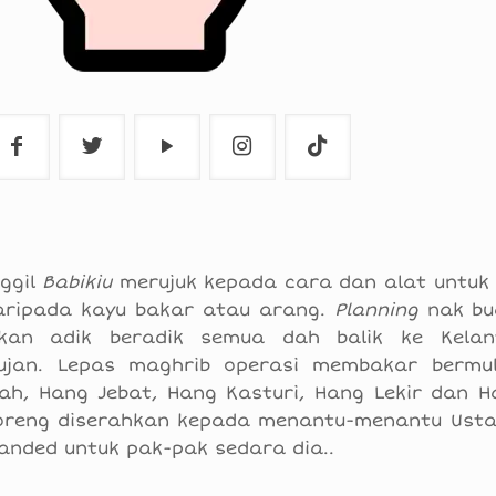
ggil
Babikiu
merujuk kepada cara dan alat untu
ripada kayu bakar atau arang.
Planning
nak bu
an adik beradik semua dah balik ke Kelant
ujan. Lepas maghrib operasi membakar bermu
h, Hang Jebat, Hang Kasturi, Hang Lekir dan Ha
oreng diserahkan kepada menantu-menantu Usta
blanded untuk pak-pak sedara dia..