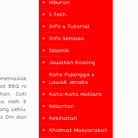
Hiburan
I-Tech
Info & Tutorial
Info Semasa
Islamik
Jawatan Kosong
Kata Pujangga &
k memasak
Lawak Jenaka
at BBQ ni
an. Cuti
Kata-Kata Mutiara
la oleh 5
Kelantan
ng Lekiu.
z Din dan
Kesihatan
Khidmat Masyarakat