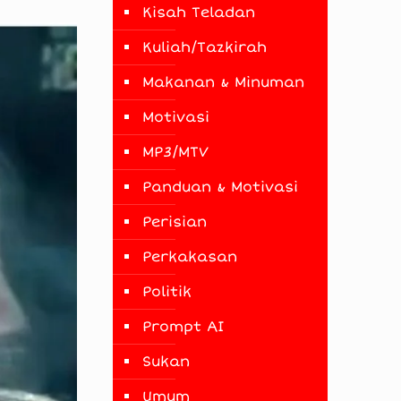
Kisah Teladan
Kuliah/Tazkirah
Makanan & Minuman
Motivasi
MP3/MTV
Panduan & Motivasi
Perisian
Perkakasan
Politik
Prompt AI
Sukan
Umum