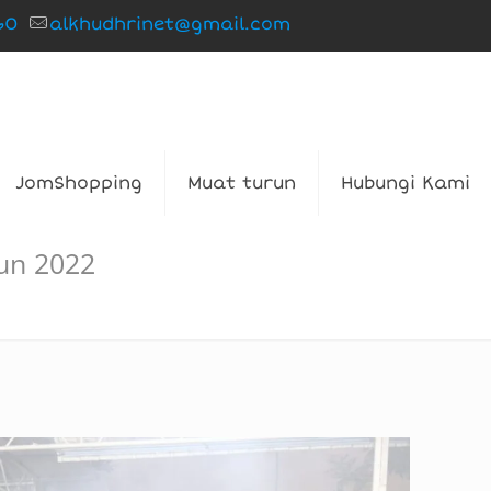
60
alkhudhrinet@gmail.com
JomShopping
Muat turun
Hubungi Kami
un 2022