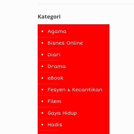
Kategori
Agama
Bisnes Online
Diari
Drama
eBook
Fesyen & Kecantikan
Filem
Gaya Hidup
Hadis