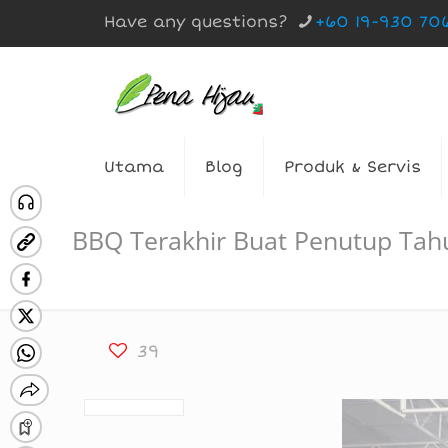
Have any questions?
+60 19-930 70
Utama
Blog
Produk & Servis
BBQ Terakhir Buat Penutup Tah
39