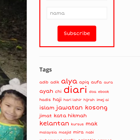
Tags
alya
apiq
aufa
adib
adik
aura
diari
ayah
chi
doa
ebook
haji
hadis
hari lahir
hijrah
imej ai
jawatan kosong
islam
kata hikmah
jimat
kelantan
mak
kursus
mira
masjid
nabi
malaysia